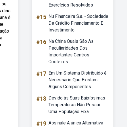
e se
Exercícios Resolvidos
 dias.
#15
Nu Financeira S.a. - Sociedade
mana é
De Crédito Financiamento E
ue
Investimento
tação
ra
#16
Na China Quais São As
de
Peculiaridades Dos
Importantes Centros
Costeiros
#17
Em Um Sistema Distribuido é
Necessario Que Existam
Alguns Componentes
#18
Devido às Suas Baixíssimas
Temperaturas Não Possui
Uma População Fixa
#19
Assinale A única Alternativa