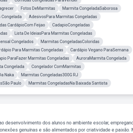
adas
Comidas Congeladas ParaVender
agrecer
Fotos DeMarmitas
Marmita CongeladaSaborosa
s Congelada
AdesivosPara Marmitas Congeladas
das CardápioCom Feijao
CadapioCongeladas
adas
Lista De IdeiasPara Marmitas Congeladas
Mensal Congelados
Marmitas CongeladasColoridas
dápio Para Marmitas Congeladas
Cardápio Vegano ParaSemana
apio ParaFazer Marmitas Congeladas
AuroraMarmita Congelada
ta Congelada
Congelador ComMarmitas
Da Naka
Marmitas Congeladas300G RJ
sSão Paulo
Marmitas CongeladasNa Baixada Santista
 ao desenvolvimento dos alunos no ambiente escolar, empregan
nexões genuínas e são alimentados por criatividade e paixão. 