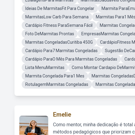
EbalagensPara Marmitas
MarmitasSaudáveis Congel
Ideias De MarmitasFit Para Congelar
Marmita ParaEm
MarmitasLow Carb Para Semana
Marmitas Para1 Mê
Cardápio Fitness ParaSemana Fácil
Marmitas Congela
Foto DeMarmitas Prontas
EmpresasMarmitas Congel
Marmitas CongeladasCuritiba 450G
CardápioFitness 
Cardápio Para7 Marmitas Congeladas
Sugestão DeCar
Cardápio ParaO Mês Para Marmitas Congeladas
Card
Lista MenuMarmitas
Como Montar Cardapio DeMarmi
Marmita Congelada Para1 Mes
Marmitas Congeladas
RotulagemMarmitas Congeladas
Marmitas Congelada
Emelie
Como mentor, minha dedicação é total
métodos pedagógicos que priorizam co