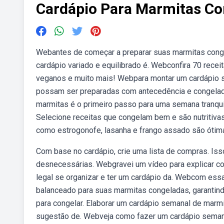
Cardápio Para Marmitas Co
Webantes de começar a preparar suas marmitas conge
cardápio variado e equilibrado é. Webconfira 70 recei
veganos e muito mais! Webpara montar um cardápio s
possam ser preparadas com antecedência e congelad
marmitas é o primeiro passo para uma semana tranquil
Selecione receitas que congelam bem e são nutritivas
como estrogonofe, lasanha e frango assado são ótim
Com base no cardápio, crie uma lista de compras. Is
desnecessárias. Webgravei um vídeo para explicar c
legal se organizar e ter um cardápio da. Webcom essa
balanceado para suas marmitas congeladas, garantin
para congelar. Elaborar um cardápio semanal de marmit
sugestão de. Webveja como fazer um cardápio semana