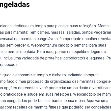
ngeladas
ladas, dedique um tempo para planejar suas refeições. Montar
tas para marmita: Tem carnes, massas, saladas, pratos vegetaria
emanal de marmitas congeláveis, é importante escolher receita
as sem perder o. Webmontar um cardápio semanal para suas
a e bem alimentada. Para isso, pense em equilibrar legumes,.
. Inclua uma variedade de proteínas, carboidratos e legumes. Pr
as opções.
so ajuda a economizar tempo e dinheiro, evitando compras
omo faço o meu processo de organização das marmitas congela
s opções de receitas, você pode criar um cardápio diversificad
do praticidade e saúde em suas refeições. Webcardápio de mar
as congeladas pode facilitar bastante sua rotina. Aqui vai uma
l com receitas de marmita fitness que poderão ser congeladas