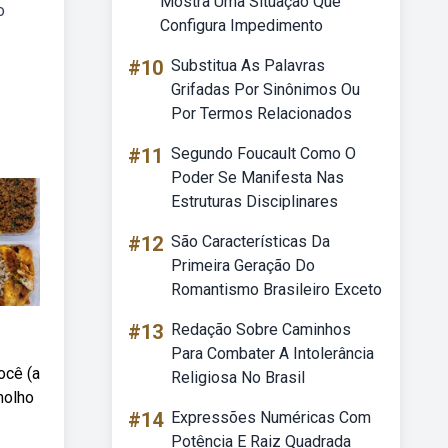
Mostra Uma Situação Que
o
Configura Impedimento
#10
Substitua As Palavras
Grifadas Por Sinônimos Ou
Por Termos Relacionados
#11
Segundo Foucault Como O
Poder Se Manifesta Nas
Estruturas Disciplinares
#12
São Características Da
Primeira Geração Do
Romantismo Brasileiro Exceto
#13
Redação Sobre Caminhos
Para Combater A Intolerância
ocê (a
Religiosa No Brasil
molho
#14
Expressões Numéricas Com
Potência E Raiz Quadrada