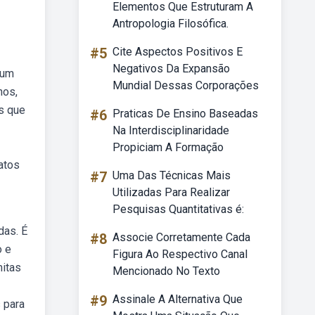
Elementos Que Estruturam A
Antropologia Filosófica.
#5
Cite Aspectos Positivos E
Negativos Da Expansão
 um
Mundial Dessas Corporações
nos,
s que
#6
Praticas De Ensino Baseadas
Na Interdisciplinaridade
Propiciam A Formação
atos
#7
Uma Das Técnicas Mais
Utilizadas Para Realizar
Pesquisas Quantitativas é:
das. É
#8
Associe Corretamente Cada
o e
Figura Ao Respectivo Canal
mitas
Mencionado No Texto
#9
Assinale A Alternativa Que
 para