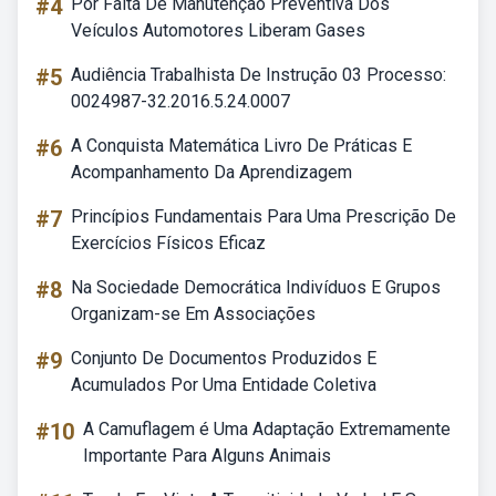
#4
Por Falta De Manutenção Preventiva Dos
Veículos Automotores Liberam Gases
#5
Audiência Trabalhista De Instrução 03 Processo:
0024987-32.2016.5.24.0007
#6
A Conquista Matemática Livro De Práticas E
Acompanhamento Da Aprendizagem
#7
Princípios Fundamentais Para Uma Prescrição De
Exercícios Físicos Eficaz
#8
Na Sociedade Democrática Indivíduos E Grupos
Organizam-se Em Associações
#9
Conjunto De Documentos Produzidos E
Acumulados Por Uma Entidade Coletiva
#10
A Camuflagem é Uma Adaptação Extremamente
Importante Para Alguns Animais