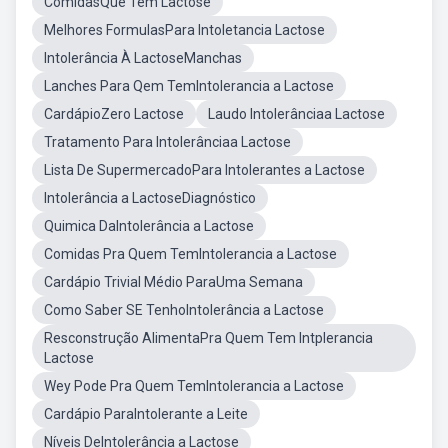
ComidasQue Tem Lactose
Melhores FormulasPara Intoletancia Lactose
Intolerância À LactoseManchas
Lanches Para Qem TemIntolerancia a Lactose
CardápioZero Lactose
Laudo Intolerânciaa Lactose
Tratamento Para Intolerânciaa Lactose
Lista De SupermercadoPara Intolerantes a Lactose
Intolerância a LactoseDiagnóstico
Quimica DaIntolerância a Lactose
Comidas Pra Quem TemIntolerancia a Lactose
Cardápio Trivial Médio ParaUma Semana
Como Saber SE TenhoIntolerância a Lactose
Resconstrução AlimentaPra Quem Tem Intplerancia
Lactose
Wey Pode Pra Quem TemIntolerancia a Lactose
Cardápio ParaIntolerante a Leite
Níveis DeIntolerância a Lactose