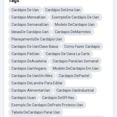
Tags
Cardápio De Uan
Cardápio DeUma Uan
Cardapio MensalUan
ExemploDe Cardápio De Uan
Cardapio SemanalUan
Modelo DeCardapio Uan
IdeiasDe Cardápio Uan
Cardapio DeMarmitex
PlanejamentoDe Cardápio Uan
Cardapio De UanClase Baixa
Como Fazer Cardapio
Cardapio PatUan
Cardapio De Uana La Carte
Cardapio DeAcaiteria
Cardapio ParaUan Semanal
Cardapio UanVegano
Modelo DeCardapio Em Uan
Cardapio De UanUm Mes
Cardapio DePastel
Cardapio DeLanche Para Editar
Cardapio AlimentarUan
Cardapio UanIndustrial
Cardapio Uuan
Cardapio DeSFI Has
Exemplo De Cardapio DePrato Proteico Uan
Tabela DeCardapio Parar Uan