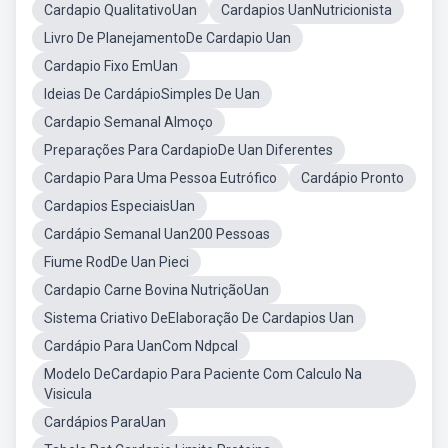
Cardapio QualitativoUan
Cardapios UanNutricionista
Livro De PlanejamentoDe Cardapio Uan
Cardapio Fixo EmUan
Ideias De CardápioSimples De Uan
Cardapio Semanal Almoço
Preparações Para CardapioDe Uan Diferentes
Cardapio Para Uma Pessoa Eutrófico
Cardápio Pronto
Cardapios EspeciaisUan
Cardápio Semanal Uan200 Pessoas
Fiume RodDe Uan Pieci
Cardapio Carne Bovina NutriçãoUan
Sistema Criativo DeElaboração De Cardapios Uan
Cardápio Para UanCom Ndpcal
Modelo DeCardapio Para Paciente Com Calculo Na
Visicula
Cardápios ParaUan