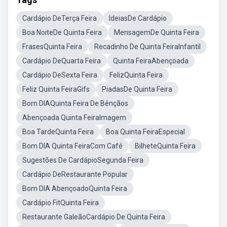
Cardápio DeTerça Feira
IdeiasDe Cardápio
Boa NoiteDe Quinta Feira
MensagemDe Quinta Feira
FrasesQuinta Feira
Recadinho De Quinta FeiraInfantil
Cardápio DeQuarta Feira
Quinta FeiraAbençoada
Cardápio DeSexta Feira
FelizQuinta Feira
Feliz Quinta FeiraGifs
PiadasDe Quinta Feira
Bom DIAQuinta Feira De Bênçãos
Abençoada Quinta FeiraImagem
Boa TardeQuinta Feira
Boa Quinta FeiraEspecial
Bom DIA Quinta FeiraCom Café
BilheteQuinta Feira
Sugestões De CardápioSegunda Feira
Cardápio DeRestaurante Popular
Bom DIA AbençoadoQuinta Feira
Cardápio FitQuinta Feira
Restaurante GaleãoCardápio De Quinta Feira