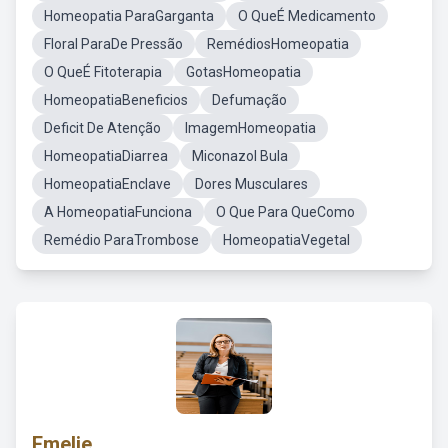
Homeopatia ParaGarganta
O QueÉ Medicamento
Floral ParaDe Pressão
RemédiosHomeopatia
O QueÉ Fitoterapia
GotasHomeopatia
HomeopatiaBeneficios
Defumação
Deficit De Atenção
ImagemHomeopatia
HomeopatiaDiarrea
Miconazol Bula
HomeopatiaEnclave
Dores Musculares
A HomeopatiaFunciona
O Que Para QueComo
Remédio ParaTrombose
HomeopatiaVegetal
Emelie