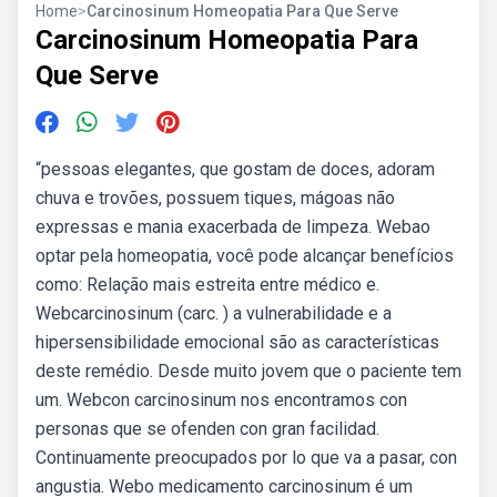
Home
>
Carcinosinum Homeopatia Para Que Serve
Carcinosinum Homeopatia Para
Que Serve
“pessoas elegantes, que gostam de doces, adoram
chuva e trovões, possuem tiques, mágoas não
expressas e mania exacerbada de limpeza. Webao
optar pela homeopatia, você pode alcançar benefícios
como: Relação mais estreita entre médico e.
Webcarcinosinum (carc. ) a vul­ner­a­bil­i­dade e a
hipersen­si­bil­i­dade emo­cional são as car­ac­terís­ti­cas
deste remé­dio. Des­de muito jovem que o paciente tem
um. Webcon carcinosinum nos encontramos con
personas que se ofenden con gran facilidad.
Continuamente preocupados por lo que va a pasar, con
angustia. Webo medicamento carcinosinum é um