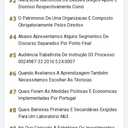
#2
Dionísio Respectivamente Como
#3
O Patrimonio De Uma Organizacao E Composto
Obrigatoriamente Pelos Direitos
#4
Abaixo Apresentamos Alguns Segmentos De
Discurso Separados Por Ponto Final
#5
Audiência Trabalhista De Instrução 03 Processo:
0024987-32.2016.5.24.0007
#6
Quando Avaliamos A Aprendizagem Também
Necessitamos Escolher As Técnicas
#7
Quais Foram As Medidas Politicas E Economicas
Implementadas Por Portugal
#8
Quais Barreiras Primárias E Secundárias Exigidas
Para Um Laboratório Nb3
No Que Consiste A Estratégia De Investimentos