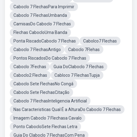
Caboclo 7 FlechasPara Imprimir
Caboclo 7 FlechasUmbanda
CamisasDo Caboclo 7 Flechas
Flechas CabocloUma Banda
Ponta RiscadoCaboclo 7 Flechas
Cabolco7 Flechas
Caboclo 7 FlechasAntigo
Caboclo 7Flehas
Pontos RiscadosDo Caboclo 7 Flechas
Caboclo 7Fechas
Guia DoClaboclo 7 Flechas
Caboclo2 Flechas
Cabloco 7 FlechasTupja
Caboclo Sete FlechasNo Congá
Caboclo Sete FlechasCitação
Caboclo 7 FlechasInteligencia Artificial
Nas Caracteristicas Qual É a AlturaDo Caboclo 7 Flechas
Imagem Caboclo 7 Flechasa Cavalo
Ponto CabocloSete Flechas Letra
Guia Do Claboclo 7 FlechasCom Pena