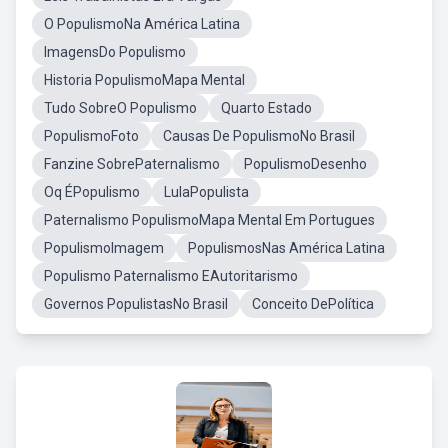
O PopulismoNa América Latina
ImagensDo Populismo
Historia PopulismoMapa Mental
Tudo SobreO Populismo
Quarto Estado
PopulismoFoto
Causas De PopulismoNo Brasil
Fanzine SobrePaternalismo
PopulismoDesenho
Oq ÉPopulismo
LulaPopulista
Paternalismo PopulismoMapa Mental Em Portugues
PopulismoImagem
PopulismosNas América Latina
Populismo Paternalismo EAutoritarismo
Governos PopulistasNo Brasil
Conceito DePolítica