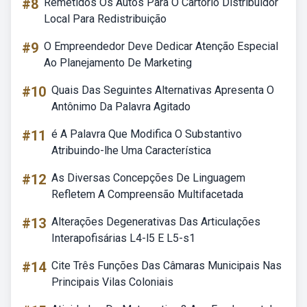
#8
Remetidos Os Autos Para O Cartório Distribuidor
Local Para Redistribuição
#9
O Empreendedor Deve Dedicar Atenção Especial
Ao Planejamento De Marketing
#10
Quais Das Seguintes Alternativas Apresenta O
Antônimo Da Palavra Agitado
#11
é A Palavra Que Modifica O Substantivo
Atribuindo-lhe Uma Característica
#12
As Diversas Concepções De Linguagem
Refletem A Compreensão Multifacetada
#13
Alterações Degenerativas Das Articulações
Interapofisárias L4-l5 E L5-s1
#14
Cite Três Funções Das Câmaras Municipais Nas
Principais Vilas Coloniais