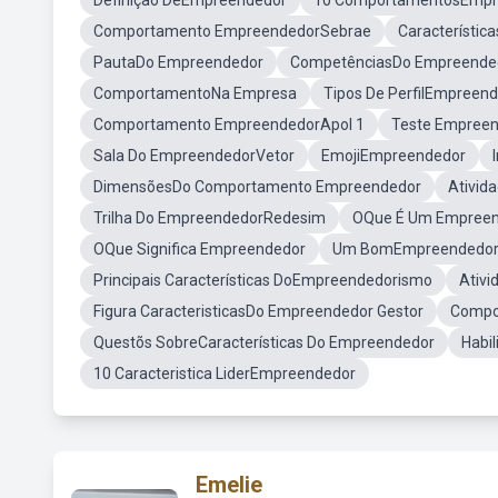
Definição DeEmpreendedor
10 ComportamentosEmpr
Comportamento EmpreendedorSebrae
Característi
PautaDo Empreendedor
CompetênciasDo Empreende
ComportamentoNa Empresa
Tipos De PerfilEmpreen
Comportamento EmpreendedorApol 1
Teste Empree
Sala Do EmpreendedorVetor
EmojiEmpreendedor
DimensõesDo Comportamento Empreendedor
Ativid
Trilha Do EmpreendedorRedesim
OQue É Um Empree
OQue Significa Empreendedor
Um BomEmpreendedo
Principais Características DoEmpreendedorismo
Ativi
Figura CaracteristicasDo Empreendedor Gestor
Compo
Questõs SobreCaracterísticas Do Empreendedor
Habi
10 Caracteristica LiderEmpreendedor
Emelie