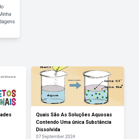
do
Minha
rdagens
dades
Quais São As Soluções Aquosas
Contendo Uma única Substância
Dissolvida
07 September 2024