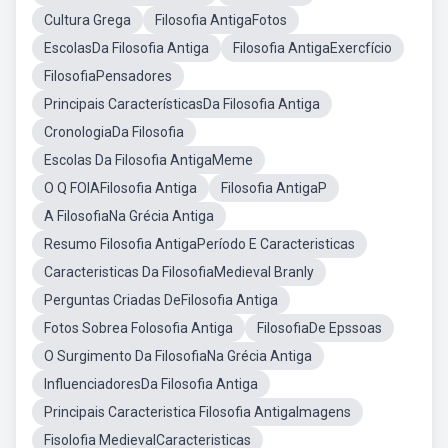
Cultura Grega
Filosofia AntigaFotos
EscolasDa Filosofia Antiga
Filosofia AntigaExercfício
FilosofiaPensadores
Principais CaracterísticasDa Filosofia Antiga
CronologiaDa Filosofia
Escolas Da Filosofia AntigaMeme
O Q FOIAFilosofia Antiga
Filosofia AntigaP
A FilosofiaNa Grécia Antiga
Resumo Filosofia AntigaPeríodo E Caracteristicas
Caracteristicas Da FilosofiaMedieval Branly
Perguntas Criadas DeFilosofia Antiga
Fotos Sobrea Folosofia Antiga
FilosofiaDe Epssoas
O Surgimento Da FilosofiaNa Grécia Antiga
InfluenciadoresDa Filosofia Antiga
Principais Caracteristica Filosofia AntigaImagens
Fisolofia MedievalCaracteristicas