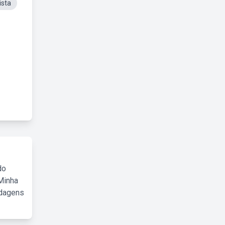
ista
do
Minha
rdagens