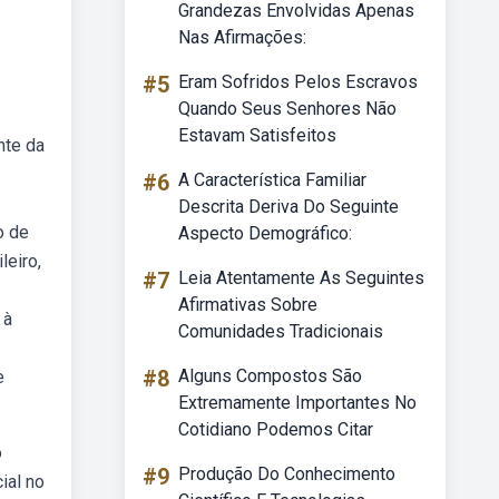
Grandezas Envolvidas Apenas
Nas Afirmações:
#5
Eram Sofridos Pelos Escravos
Quando Seus Senhores Não
Estavam Satisfeitos
nte da
#6
A Característica Familiar
Descrita Deriva Do Seguinte
o de
Aspecto Demográfico:
leiro,
#7
Leia Atentamente As Seguintes
Afirmativas Sobre
 à
Comunidades Tradicionais
#8
Alguns Compostos São
e
Extremamente Importantes No
Cotidiano Podemos Citar
o
#9
Produção Do Conhecimento
ial no