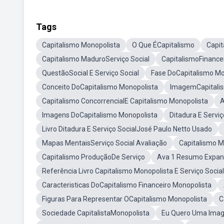
Tags
Capitalismo Monopolista
O Que ÉCapitalismo
Capit
Capitalismo MaduroServiço Social
CapitalismoFinance
QuestãoSocial E Serviço Social
Fase DoCapitalismo Mo
Conceito DoCapitalismo Monopolista
ImagemCapitali
Capitalismo ConcorrencialE Capitalismo Monopolista
A
Imagens DoCapitalismo Monopolista
Ditadura E Servi
Livro Ditadura E Serviço SocialJosé Paulo Netto Usado
Mapas MentaisServiço Social Avaliação
Capitalismo M
Capitalismo ProduçãoDe Serviço
Ava 1 Resumo Expand
Referência Livro Capitalismo Monopolista E Serviço Socia
Caracteristicas DoCapitalismo Financeiro Monopolista
Figuras Para Representar OCapitalismo Monopolista
C
Sociedade CapitalistaMonopolista
Eu Quero Uma Imag