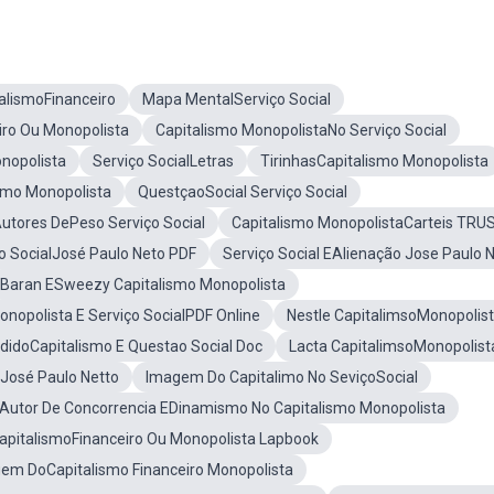
alismoFinanceiro
Mapa MentalServiço Social
iro Ou Monopolista
Capitalismo MonopolistaNo Serviço Social
nopolista
Serviço SocialLetras
TirinhasCapitalismo Monopolista
smo Monopolista
QuestçaoSocial Serviço Social
utores DePeso Serviço Social
Capitalismo MonopolistaCarteis TRUS
ço SocialJosé Paulo Neto PDF
Serviço Social EAlienação Jose Paulo 
Baran ESweezy Capitalismo Monopolista
onopolista E Serviço SocialPDF Online
Nestle CapitalimsoMonopolis
idoCapitalismo E Questao Social Doc
Lacta CapitalimsoMonopolist
lJosé Paulo Netto
Imagem Do Capitalimo No SeviçoSocial
Autor De Concorrencia EDinamismo No Capitalismo Monopolista
apitalismoFinanceiro Ou Monopolista Lapbook
em DoCapitalismo Financeiro Monopolista