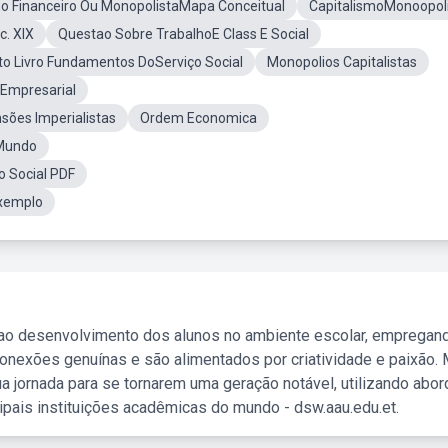
mo Financeiro Ou MonopolistaMapa Conceitual
CapitalismoMonoopol
. XIX
Questao Sobre TrabalhoE Class E Social
to Livro Fundamentos DoServiço Social
Monopolios Capitalistas
 Empresarial
ões Imperialistas
Ordem Economica
 Mundo
o Social PDF
Exemplo
 ao desenvolvimento dos alunos no ambiente escolar, empregan
nexões genuínas e são alimentados por criatividade e paixão. 
a jornada para se tornarem uma geração notável, utilizando abo
ipais instituições acadêmicas do mundo - dsw.aau.edu.et.