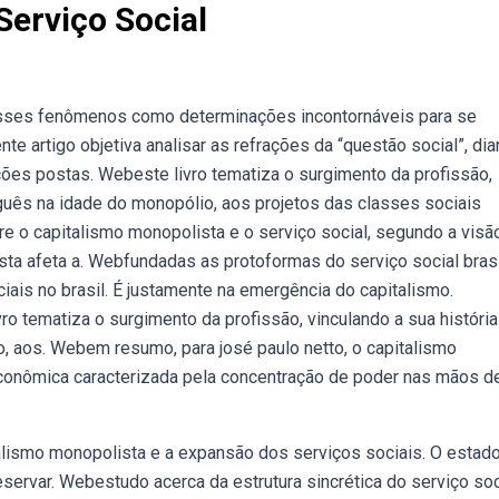
Serviço Social
sses fenômenos como determinações incontornáveis para se
te artigo objetiva analisar as refrações da “questão social”, dia
ações postas. Webeste livro tematiza o surgimento da profissão,
guês na idade do monopólio, aos projetos das classes sociais
re o capitalismo monopolista e o serviço social, segundo a visã
sta afeta a. Webfundadas as protoformas do serviço social brasi
ais no brasil. É justamente na emergência do capitalismo.
ro tematiza o surgimento da profissão, vinculando a sua história
 aos. Webem resumo, para josé paulo netto, o capitalismo
conômica caracterizada pela concentração de poder nas mãos d
lismo monopolista e a expansão dos serviços sociais. O estad
eservar. Webestudo acerca da estrutura sincrética do serviço soc