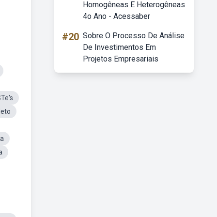
Homogêneas E Heterogêneas
4o Ano - Acessaber
#20
Sobre O Processo De Análise
De Investimentos Em
Projetos Empresariais
Te's
Neto
ta
a