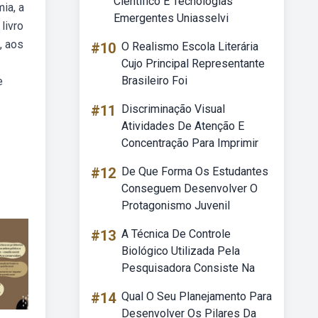
Científico E Tecnologias
ia, a
Emergentes Uniasselvi
livro
, aos
#10
O Realismo Escola Literária
Cujo Principal Representante
Brasileiro Foi
e
#11
Discriminação Visual
Atividades De Atenção E
Concentração Para Imprimir
#12
De Que Forma Os Estudantes
Conseguem Desenvolver O
Protagonismo Juvenil
#13
A Técnica De Controle
Biológico Utilizada Pela
Pesquisadora Consiste Na
#14
Qual O Seu Planejamento Para
Desenvolver Os Pilares Da