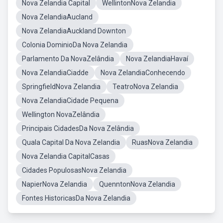
Nova Zelandia Capital
WellintonNova Zelandia
Nova ZelandiaAucland
Nova ZelandiaAuckland Downton
Colonia DominioDa Nova Zelandia
Parlamento Da NovaZelândia
Nova ZelandiaHavaí
Nova ZelandiaCiadde
Nova ZelandiaConhecendo
SpringfieldNova Zelandia
TeatroNova Zelandia
Nova ZelandiaCidade Pequena
Wellington NovaZelândia
Principais CidadesDa Nova Zelândia
Quala Capital Da Nova Zelandia
RuasNova Zelandia
Nova Zelandia CapitalCasas
Cidades PopulosasNova Zelandia
NapierNova Zelandia
QuenntonNova Zelandia
Fontes HistoricasDa Nova Zelandia