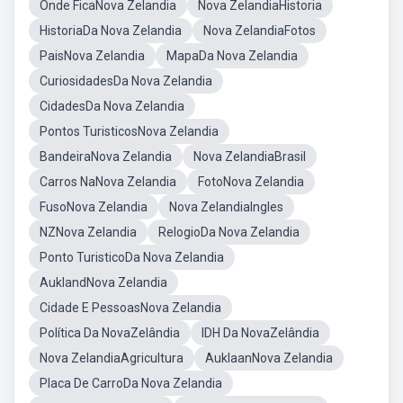
Onde FicaNova Zelandia
Nova ZelandiaHistoria
HistoriaDa Nova Zelandia
Nova ZelandiaFotos
PaisNova Zelandia
MapaDa Nova Zelandia
CuriosidadesDa Nova Zelandia
CidadesDa Nova Zelandia
Pontos TuristicosNova Zelandia
BandeiraNova Zelandia
Nova ZelandiaBrasil
Carros NaNova Zelandia
FotoNova Zelandia
FusoNova Zelandia
Nova ZelandiaIngles
NZNova Zelandia
RelogioDa Nova Zelandia
Ponto TuristicoDa Nova Zelandia
AuklandNova Zelandia
Cidade E PessoasNova Zelandia
Política Da NovaZelândia
IDH Da NovaZelândia
Nova ZelandiaAgricultura
AuklaanNova Zelandia
Placa De CarroDa Nova Zelandia