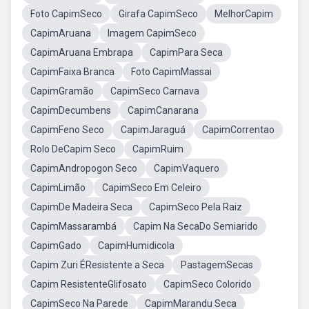
Foto CapimSeco
Girafa CapimSeco
MelhorCapim
CapimAruana
Imagem CapimSeco
CapimAruana Embrapa
CapimPara Seca
CapimFaixa Branca
Foto CapimMassai
CapimGramão
CapimSeco Carnava
CapimDecumbens
CapimCanarana
CapimFeno Seco
CapimJaraguá
CapimCorrentao
Rolo DeCapim Seco
CapimRuim
CapimAndropogon Seco
CapimVaquero
CapimLimão
CapimSeco Em Celeiro
CapimDe Madeira Seca
CapimSeco Pela Raiz
CapimMassarambá
Capim Na SecaDo Semiarido
CapimGado
CapimHumidicola
Capim Zuri ÉResistente a Seca
PastagemSecas
Capim ResistenteGlifosato
CapimSeco Colorido
CapimSeco Na Parede
CapimMarandu Seca