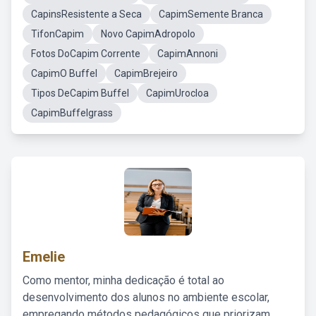
CapinsResistente a Seca
CapimSemente Branca
TifonCapim
Novo CapimAdropolo
Fotos DoCapim Corrente
CapimAnnoni
CapimO Buffel
CapimBrejeiro
Tipos DeCapim Buffel
CapimUrocloa
CapimBuffelgrass
Emelie
Como mentor, minha dedicação é total ao
desenvolvimento dos alunos no ambiente escolar,
empregando métodos pedagógicos que priorizam