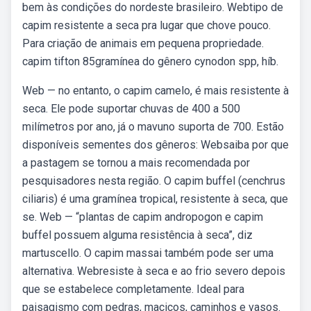
bem às condições do nordeste brasileiro. Webtipo de
capim resistente a seca pra lugar que chove pouco.
Para criação de animais em pequena propriedade.
capim tifton 85gramínea do gênero cynodon spp, híb.
Web — no entanto, o capim camelo, é mais resistente à
seca. Ele pode suportar chuvas de 400 a 500
milímetros por ano, já o mavuno suporta de 700. Estão
disponíveis sementes dos gêneros: Websaiba por que
a pastagem se tornou a mais recomendada por
pesquisadores nesta região. O capim­ buffel (cenchrus
ciliaris) é uma gramínea tropical, resistente à seca, que
se. Web — “plantas de capim andropogon e capim
buffel possuem alguma resistência à seca”, diz
martuscello. O capim massai também pode ser uma
alternativa. Webresiste à seca e ao frio severo depois
que se estabelece completamente. Ideal para
paisagismo com pedras, maciços, caminhos e vasos.