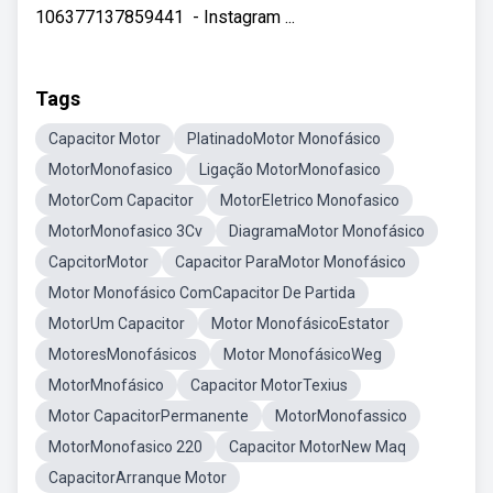
106377137859441 ​ - Instagram ...
Tags
Capacitor Motor
PlatinadoMotor Monofásico
MotorMonofasico
Ligação MotorMonofasico
MotorCom Capacitor
MotorEletrico Monofasico
MotorMonofasico 3Cv
DiagramaMotor Monofásico
CapcitorMotor
Capacitor ParaMotor Monofásico
Motor Monofásico ComCapacitor De Partida
MotorUm Capacitor
Motor MonofásicoEstator
MotoresMonofásicos
Motor MonofásicoWeg
MotorMnofásico
Capacitor MotorTexius
Motor CapacitorPermanente
MotorMonofassico
MotorMonofasico 220
Capacitor MotorNew Maq
CapacitorArranque Motor