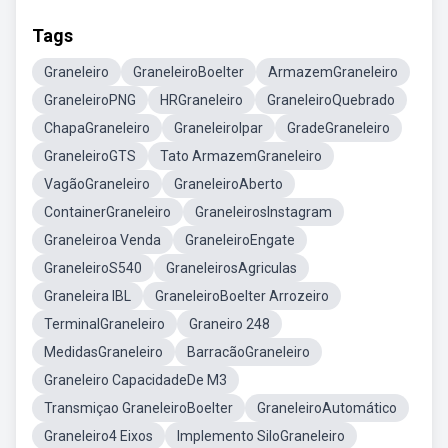
Tags
Graneleiro
GraneleiroBoelter
ArmazemGraneleiro
GraneleiroPNG
HRGraneleiro
GraneleiroQuebrado
ChapaGraneleiro
GraneleiroIpar
GradeGraneleiro
GraneleiroGTS
Tato ArmazemGraneleiro
VagãoGraneleiro
GraneleiroAberto
ContainerGraneleiro
GraneleirosInstagram
Graneleiroa Venda
GraneleiroEngate
GraneleiroS540
GraneleirosAgriculas
Graneleira IBL
GraneleiroBoelter Arrozeiro
TerminalGraneleiro
Graneiro 248
MedidasGraneleiro
BarracãoGraneleiro
Graneleiro CapacidadeDe M3
Transmiçao GraneleiroBoelter
GraneleiroAutomático
Graneleiro4 Eixos
Implemento SiloGraneleiro