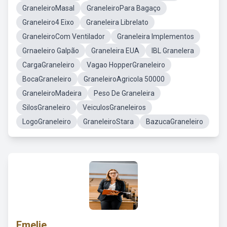
GraneleiroMasal
GraneleiroPara Bagaço
Graneleiro4 Eixo
Graneleira Librelato
GraneleiroCom Ventilador
Graneleira Implementos
Grnaeleiro Galpão
Graneleira EUA
IBL Granelera
CargaGraneleiro
Vagao HopperGraneleiro
BocaGraneleiro
GraneleiroAgricola 50000
GraneleiroMadeira
Peso De Graneleira
SilosGraneleiro
VeiculosGraneleiros
LogoGraneleiro
GraneleiroStara
BazucaGraneleiro
Emelie