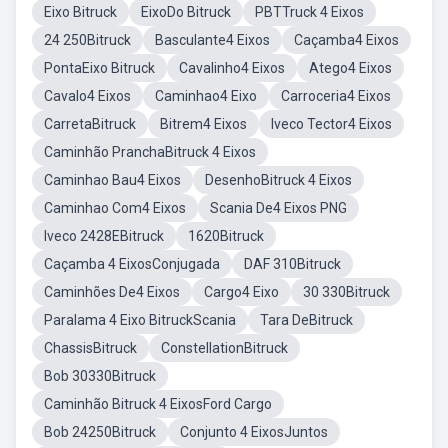
Eixo Bitruck
EixoDo Bitruck
PBTTruck 4 Eixos
24 250Bitruck
Basculante4 Eixos
Caçamba4 Eixos
PontaEixo Bitruck
Cavalinho4 Eixos
Atego4 Eixos
Cavalo4 Eixos
Caminhao4 Eixo
Carroceria4 Eixos
CarretaBitruck
Bitrem4 Eixos
Iveco Tector4 Eixos
Caminhão PranchaBitruck 4 Eixos
Caminhao Bau4 Eixos
DesenhoBitruck 4 Eixos
Caminhao Com4 Eixos
Scania De4 Eixos PNG
Iveco 2428EBitruck
1620Bitruck
Caçamba 4 EixosConjugada
DAF 310Bitruck
Caminhões De4 Eixos
Cargo4 Eixo
30 330Bitruck
Paralama 4 Eixo BitruckScania
Tara DeBitruck
ChassisBitruck
ConstellationBitruck
Bob 30330Bitruck
Caminhão Bitruck 4 EixosFord Cargo
Bob 24250Bitruck
Conjunto 4 EixosJuntos