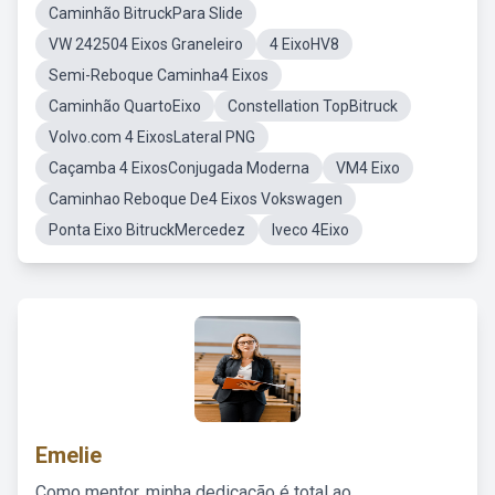
Caminhão BitruckPara Slide
VW 242504 Eixos Graneleiro
4 EixoHV8
Semi-Reboque Caminha4 Eixos
Caminhão QuartoEixo
Constellation TopBitruck
Volvo.com 4 EixosLateral PNG
Caçamba 4 EixosConjugada Moderna
VM4 Eixo
Caminhao Reboque De4 Eixos Vokswagen
Ponta Eixo BitruckMercedez
Iveco 4Eixo
Emelie
Como mentor, minha dedicação é total ao