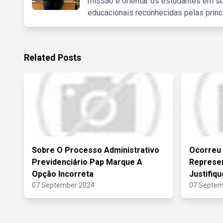
missão é orientar os estudantes em su
educacionais reconhecidas pelas princ
Related Posts
Sobre O Processo Administrativo
Ocorreu 
Previdenciário Pap Marque A
Represen
Opção Incorreta
Justifiq
07 September 2024
07 Septem