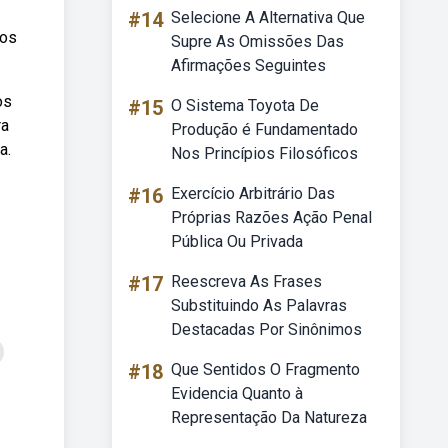
#14
Selecione A Alternativa Que
nos
Supre As Omissões Das
Afirmações Seguintes
os
#15
O Sistema Toyota De
ra
Produção é Fundamentado
a.
Nos Princípios Filosóficos
#16
Exercício Arbitrário Das
Próprias Razões Ação Penal
Pública Ou Privada
#17
Reescreva As Frases
Substituindo As Palavras
Destacadas Por Sinônimos
#18
Que Sentidos O Fragmento
Evidencia Quanto à
Representação Da Natureza