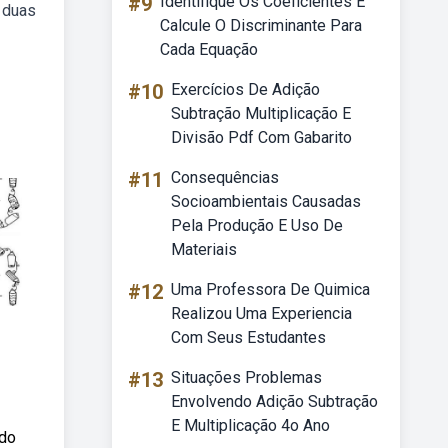
#9
Identifique Os Coeficientes E
e duas
Calcule O Discriminante Para
Cada Equação
#10
Exercícios De Adição
Subtração Multiplicação E
Divisão Pdf Com Gabarito
#11
Consequências
Socioambientais Causadas
Pela Produção E Uso De
Materiais
#12
Uma Professora De Quimica
Realizou Uma Experiencia
Com Seus Estudantes
#13
Situações Problemas
Envolvendo Adição Subtração
E Multiplicação 4o Ano
ndo