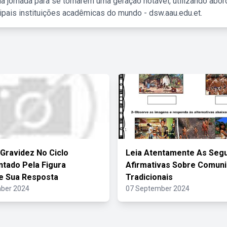
a jornada para se tornarem uma geração notável, utilizando abo
ipais instituições acadêmicas do mundo - dsw.aau.edu.et.
Gravidez No Ciclo
Leia Atentamente As Segu
tado Pela Figura
Afirmativas Sobre Comun
ue Sua Resposta
Tradicionais
ber 2024
07 September 2024