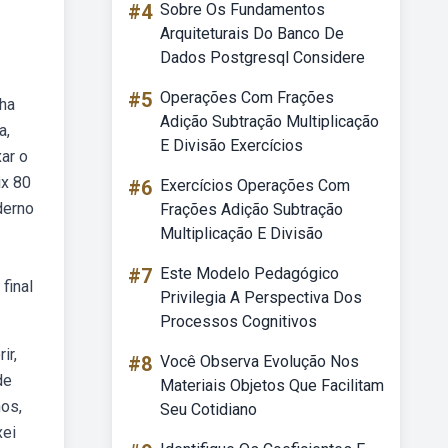
#4
Sobre Os Fundamentos
Arquiteturais Do Banco De
Dados Postgresql Considere
#5
Operações Com Frações
cha
Adição Subtração Multiplicação
a,
E Divisão Exercícios
ar o
ix 80
#6
Exercícios Operações Com
derno
Frações Adição Subtração
Multiplicação E Divisão
#7
Este Modelo Pedagógico
final
Privilegia A Perspectiva Dos
Processos Cognitivos
ir,
#8
Você Observa Evolução Nos
de
Materiais Objetos Que Facilitam
nos,
Seu Cotidiano
xei