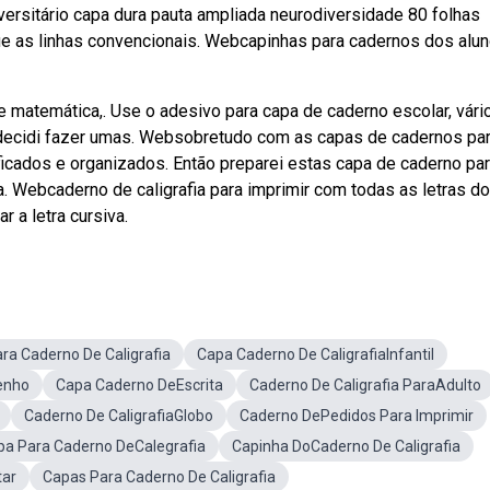
ersitário capa dura pauta ampliada neurodiversidade 80 folhas
e as linhas convencionais. Webcapinhas para cadernos dos alu
 matemática,. Use o adesivo para capa de caderno escolar, vári
o decidi fazer umas. Websobretudo com as capas de cadernos pa
ficados e organizados. Então preparei estas capa de caderno par
ra. Webcaderno de caligrafia para imprimir com todas as letras do
r a letra cursiva.
ra Caderno De Caligrafia
Capa Caderno De CaligrafiaInfantil
enho
Capa Caderno DeEscrita
Caderno De Caligrafia ParaAdulto
Caderno De CaligrafiaGlobo
Caderno DePedidos Para Imprimir
pa Para Caderno DeCalegrafia
Capinha DoCaderno De Caligrafia
tar
Capas Para Caderno De Caligrafia