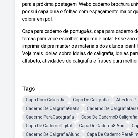
para a próxima postagem. Webo caderno brochura univ
possui capa dura e folhas com espaçamento maior qu
colorir em pdf.
Capa para caderno de português, capa para caderno de
temas para você escolher, imprimir e colar. Esse an
imprimir dá pra manter os materiais dos alunos identi
Veja mais ideias sobre ideias de caligrafia, ideias pa
alfabeto, atividades de caligrafia e frases para melhora
Tags
Capa Para Caligrafia
Capa De Caligrafia
AberturaPa
Caderno De CaligrafiaGrátis
Caderno De CaligrafiaDes
Caderno ParaCaçegrafia
Capa De CadernoD Caligrafia
Capa De CadernoDigital
Capa De Caderno8 Ano
Ca
Caderno De CaligrafiaAluno
Capa De Caderno ParaPin