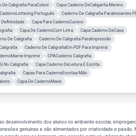
De Caligrafia ParaColorir
Capa Caderno DeCaligarfia Menino
CadernoLettering Português
Caderno De Caligrafia ParaIniciantes 
 DeAtividade
Capa Para CadernoCursivo
igrafia
Capa De CadernoCom Letra
Capa Caderno DeCasa
no De Caligrafia
Caderno De Caligrafia ParaImpressão
aligrafia
Caderno De CaligrafiaEm PDF Para Imprimir
dernoMarrie Imprimir
CPACaderno Caligrafia
i No Caligrafia
Capa Caderno DeLeitura E Escrita
ligrafia
Capas Para CadernoEscritaa Mão
abeto
Capa De CadernoMarie
 ao desenvolvimento dos alunos no ambiente escolar, empregan
nexões genuínas e são alimentados por criatividade e paixão. 