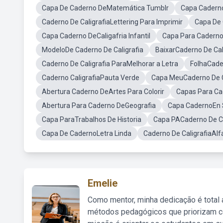
Capa De Caderno DeMatemática Tumblr
Capa Caderno 
Caderno De CaligrafiaLettering Para Imprimir
Capa De 
Capa Caderno DeCaligafria Infantil
Capa Para Caderno
ModeloDe Caderno De Caligrafia
BaixarCaderno De Cal
Caderno De Caligrafia ParaMelhorar a Letra
FolhaCader
Caderno CaligrafiaPauta Verde
Capa MeuCaderno De C
Abertura Caderno DeArtes Para Colorir
Capas Para Ca
Abertura Para Caderno DeGeografia
Capa CadernoEn S
Capa ParaTrabalhos De Historia
Capa PACaderno De Ca
Capa De CadernoLetra Linda
Caderno De CaligrafiaAlf
Emelie
Como mentor, minha dedicação é total
métodos pedagógicos que priorizam co