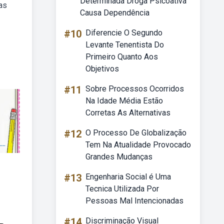
Determinada Droga Psicoativa
as
Causa Dependência
#10
Diferencie O Segundo
Levante Tenentista Do
Primeiro Quanto Aos
Objetivos
#11
Sobre Processos Ocorridos
Na Idade Média Estão
Corretas As Alternativas
#12
O Processo De Globalização
Tem Na Atualidade Provocado
Grandes Mudanças
#13
Engenharia Social é Uma
Tecnica Utilizada Por
Pessoas Mal Intencionadas
#14
Discriminação Visual