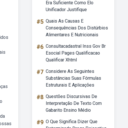
Era Suficiente Como Elo
Unificador Justifique
#5
Quais As Causas E
Consequências Dos Distúrbios
Alimentares E Nutricionais
idos
#6
Consultacadastral Inss Gov Br
ais
Esocial Pages Qualificacao
Qualificar Xhtml
#7
Considere As Seguintes
Substâncias Suas Fórmulas
Estruturais E Aplicações
nças
#8
Questões Discursivas De
no
Interpretação De Texto Com
Gabarito Ensino Médio
ada
#9
O Que Significa Dizer Que
nossas