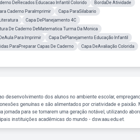
derno DeRecados Educacao Infantil Colorido
BordaDe Atividade
ara Caderno ParaImprimir
Capa ParaSilabario
iteratura
Capa DePlanejamento 4C
tura De Caderno DeMatematica Turma Da Monica
DeAula Para Imprimir
Capa DePlanejamento Educação Infantil
ridas ParaPreparar Capas De Caderno
Capa DeAvaliação Colorida
 ao desenvolvimento dos alunos no ambiente escolar, empregan
nexões genuínas e são alimentados por criatividade e paixão. 
a jornada para se tornarem uma geração notável, utilizando abo
ipais instituições acadêmicas do mundo - dsw.aau.edu.et.