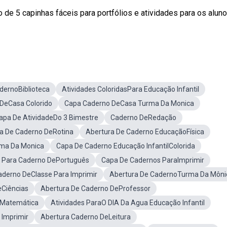
e 5 capinhas fáceis para portfólios e atividades para os aluno
dernoBiblioteca
Atividades ColoridasPara Educação Infantil
DeCasa Colorido
Capa Caderno DeCasa Turma Da Monica
apa De AtividadeDo 3 Bimestre
Caderno DeRedação
a De Caderno DeRotina
Abertura De Caderno EducaçãoFísica
rma Da Monica
Capa De Caderno Educação InfantilColorida
 Para Caderno DePortuguês
Capa De Cadernos ParaImprimir
aderno DeClasse Para Imprimir
Abertura De CadernoTurma Da Môni
eCiências
Abertura De Caderno DeProfessor
eMatemática
Atividades ParaO DIA Da Agua Educação Infantil
 Imprimir
Abertura Caderno DeLeitura