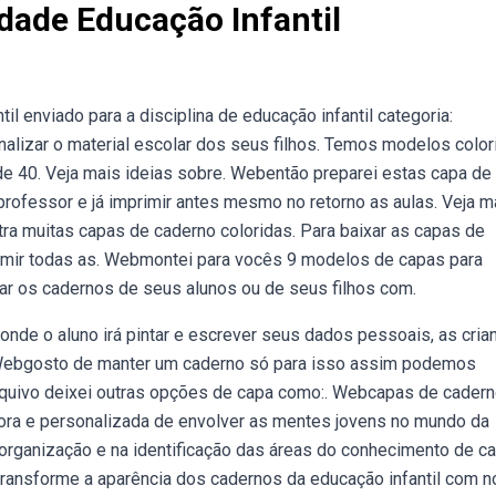
dade Educação Infantil
l enviado para a disciplina de educação infantil categoria:
alizar o material escolar dos seus filhos. Temos modelos color
e 40. Veja mais ideias sobre. Webentão preparei estas capa de
o professor e já imprimir antes mesmo no retorno as aulas. Veja m
ntra muitas capas de caderno coloridas. Para baixar as capas de
rimir todas as. Webmontei para vocês 9 modelos de capas para
zar os cadernos de seus alunos ou de seus filhos com.
e o aluno irá pintar e escrever seus dados pessoais, as cria
. Webgosto de manter um caderno só para isso assim podemos
arquivo deixei outras opções de capa como:. Webcapas de cader
dora e personalizada de envolver as mentes jovens no mundo da
organização e na identificação das áreas do conhecimento de c
ransforme a aparência dos cadernos da educação infantil com 