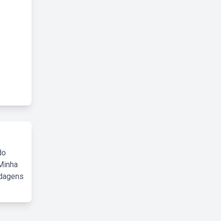
do
Minha
rdagens