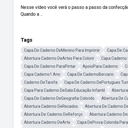
Nesse vídeo você verá o passo a passo da confecção d
Quando a ...
Tags
Capa De Caderno DeMenino Para Imprimir
Capa De Ca
Abertura Caderno DeArtes Para Colorir
Capa Caderno 
Capa De Caderno ParaPintar
ApoioPara Caderno
C
Capa Caderno1 Ano
Capa De CadernoBercario
Cap
Caderno DeTarefa
Capa De Caderno DePortugues Tu
Capa Para Caderno DeSala Educação Infantil
Abertura
Capa De Caderno DeGeografia Colorido
Abertura De C
Abertura Caderno DeRecados
Abertura De Caderno D
Abertura De Caderno DeReforço
Abertura Caderno D
Abertura Caderno DeArte
Capa DeProva Colorida Para