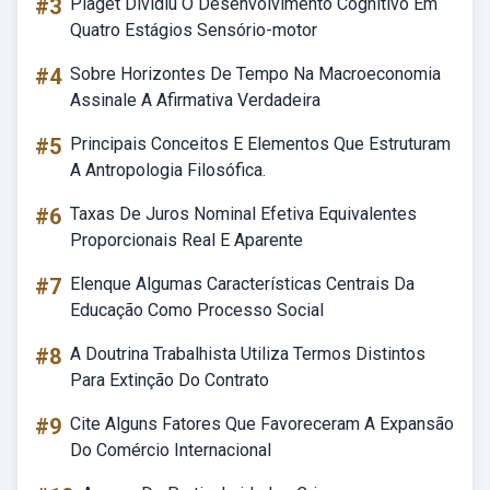
#3
Piaget Dividiu O Desenvolvimento Cognitivo Em
Quatro Estágios Sensório-motor
#4
Sobre Horizontes De Tempo Na Macroeconomia
Assinale A Afirmativa Verdadeira
#5
Principais Conceitos E Elementos Que Estruturam
A Antropologia Filosófica.
#6
Taxas De Juros Nominal Efetiva Equivalentes
Proporcionais Real E Aparente
#7
Elenque Algumas Características Centrais Da
Educação Como Processo Social
#8
A Doutrina Trabalhista Utiliza Termos Distintos
Para Extinção Do Contrato
#9
Cite Alguns Fatores Que Favoreceram A Expansão
Do Comércio Internacional