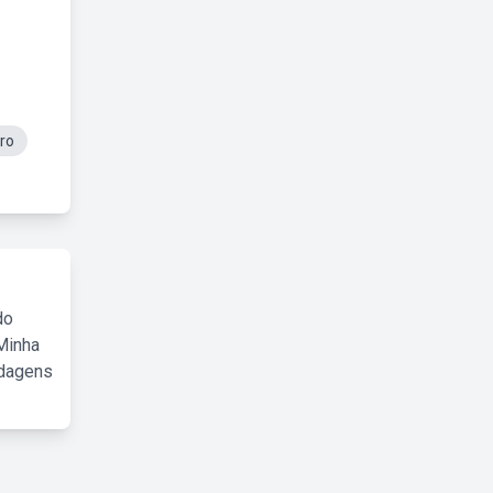
ro
do
Minha
rdagens