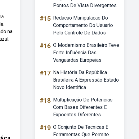
Pontos De Vista Divergentes
ra
#15
Redacao Manipulacao Do
e.
Comportamento Do Usuario
ado na
Pelo Controle De Dados
azul.
#16
O Modernismo Brasileiro Teve
Forte Influência Das
Vanguardas Europeias
#17
Na História Da República
Brasileira A Expressão Estado
Novo Identifica
#18
Multiplicação De Potências
Com Bases Diferentes E
Expoentes Diferentes
#19
O Conjunto De Tecnicas E
Ferramentas Que Permite
FÁCIL