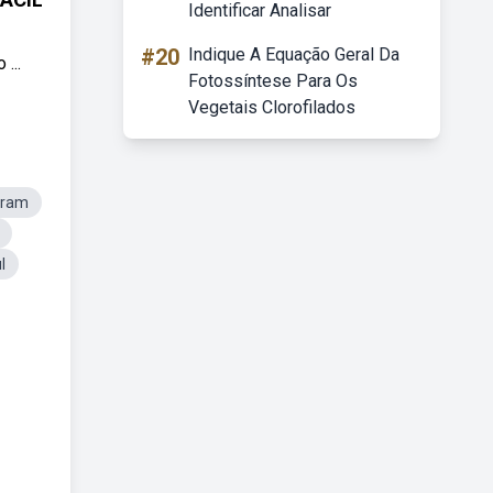
Identificar Analisar
#20
Indique A Equação Geral Da
...
Fotossíntese Para Os
Vegetais Clorofilados
gram
l