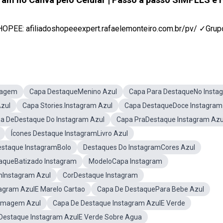
E: afiliadoshopeeexpert.rafaelemonteiro.com.br/pv/ ✓Grupo 
iagem
Capa DestaqueMenino Azul
Capa Para DestaqueNo Insta
zul
Capa Stories.Instagram Azul
Capa DestaqueDoce Instagram
pa DeDestaque Do Instagram Azul
Capa PraDestaque Instagram Azu
Ícones Destaque InstagramLivro Azul
estaque InstagramBolo
Destaques Do InstagramCores Azul
aqueBatizado Instagram
ModeloCapa Instagram
hInstagram Azul
CorDestaque Instagram
agram AzulE Marelo Cartao
Capa De DestaquePara Bebe Azul
 Imagem Azul
Capa De Destaque Instagram AzulE Verde
Destaque Instagram AzulE Verde Sobre Agua