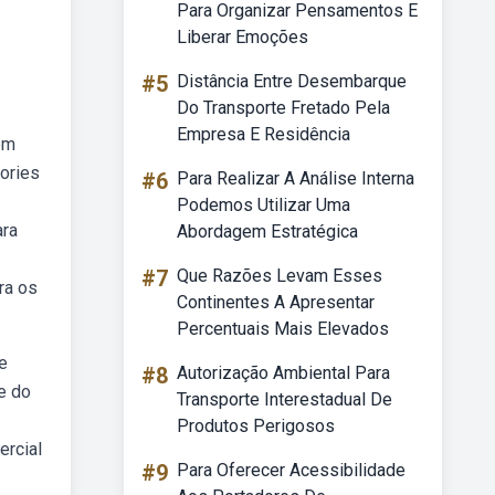
Para Organizar Pensamentos E
Liberar Emoções
#5
Distância Entre Desembarque
Do Transporte Fretado Pela
Empresa E Residência
em
ories
#6
Para Realizar A Análise Interna
Podemos Utilizar Uma
ara
Abordagem Estratégica
#7
Que Razões Levam Esses
ra os
Continentes A Apresentar
Percentuais Mais Elevados
e
#8
Autorização Ambiental Para
e do
Transporte Interestadual De
Produtos Perigosos
ercial
#9
Para Oferecer Acessibilidade