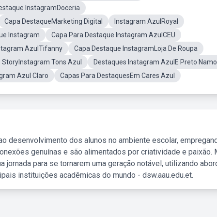
estaque InstagramDoceria
Capa DestaqueMarketing Digital
Instagram AzulRoyal
ue Instagram
Capa Para Destaque Instagram AzulCEU
stagram AzulTifanny
Capa Destaque InstagramLoja De Roupa
 StoryInstagram Tons Azul
Destaques Instagram AzulE Preto Namo
agram Azul Claro
Capas Para DestaquesEm Cares Azul
 ao desenvolvimento dos alunos no ambiente escolar, empregan
nexões genuínas e são alimentados por criatividade e paixão. 
a jornada para se tornarem uma geração notável, utilizando abo
ipais instituições acadêmicas do mundo - dsw.aau.edu.et.