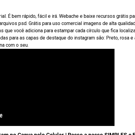
ial. É bem rápido, fácil e irá. Webache e baixe recursos grátis pa
arquivos psd. Grátis para uso comercial imagens de alta qualidad
que você adiciona para estampar cada círculo que fica localiz
adas para as capas de destaque do instagram são: Preto, rosa e 
na com o seu.
am no Canva pelo Celular | Passo a passo SIMPLES e 