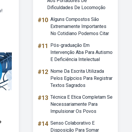
Aos Portadores De
Dificuldades De Locomoção
o!
#10
Alguns Compostos São
Extremamente Importantes
No Cotidiano Podemos Citar
#11
Pós-graduação Em
Intervenção Aba Para Autismo
E Deficiência Intelectual
#12
Nome Da Escrita Utilizada
Pelos Egípcios Para Registrar
Textos Sagrados
#13
Técnica E Etica Completam Se
Necessariamente Para
Impulsionar Os Povos
+
#14
Senso Colaborativo E
Disposição Para Somar