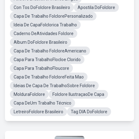
Con Tos DoFolclore Brasileiro
Apostila DoFolclore
Capa De Trabalho FolclorePersonalizado
Ideia De CapaFolclorica Trabalho
Caderno DeAtividades Folclore
Album DoFolclore Brasileiro
Capa De Trabalho FolcloreAmericano
Capa Para TrabalhoFlocloe Clorido
Capa Para TrabalhoFloucore
Capa De Trabalho FolcloreFeita Mao
Ideias De Capa De TrabalhoSobre Folclore
MolduraFolclore
Folclore IlustraçaoDe Capa
Capa DeUm Trabalho Técnico
LetreiroFolclore Brasileiro
Tag DIA DoFolclore