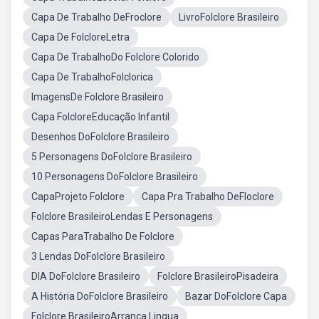
Capa De Trabalho DeFroclore
LivroFolclore Brasileiro
Capa De FolcloreLetra
Capa De TrabalhoDo Folclore Colorido
Capa De TrabalhoFolclorica
ImagensDe Folclore Brasileiro
Capa FolcloreEducação Infantil
Desenhos DoFolclore Brasileiro
5 Personagens DoFolclore Brasileiro
10 Personagens DoFolclore Brasileiro
CapaProjeto Folclore
Capa Pra Trabalho DeFloclore
Folclore BrasileiroLendas E Personagens
Capas ParaTrabalho De Folclore
3 Lendas DoFolclore Brasileiro
DIA DoFolclore Brasileiro
Folclore BrasileiroPisadeira
A História DoFolclore Brasileiro
Bazar DoFolclore Capa
Folclore BrasileiroArranca Lingua