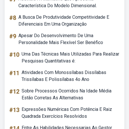
Característica Do Modelo Dimensional.
#8
A Busca De Produtividade Competitividade E
Diferenciais Em Uma Organização
#9
Apesar Do Desenvolvimento De Uma
Personalidade Mais Flexível Ser Benéfico
#10
Uma Das Técnicas Mais Utilizadas Para Realizar
Pesquisas Quantitativas é:
#11
Atividades Com Monossílabas Dissílabas
Trissílabas E Polissílabas 4o Ano
#12
Sobre Processos Ocorridos Na Idade Média
Estão Corretas As Alternativas
#13
Expressões Numéricas Com Potência E Raiz
Quadrada Exercícios Resolvidos
#14
Entre As Habilidades Necessarias Ao Gestor