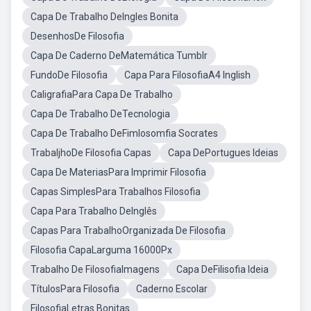
Capa De Trabalho DeIngles Bonita
DesenhosDe Filosofia
Capa De Caderno DeMatemática Tumblr
FundoDe Filosofia
Capa Para FilosofiaA4 Inglish
CaligrafiaPara Capa De Trabalho
Capa De Trabalho DeTecnologia
Capa De Trabalho DeFimlosomfia Socrates
TrabaljhoDe Filosofia Capas
Capa DePortugues Ideias
Capa De MateriasPara Imprimir Filosofia
Capas SimplesPara Trabalhos Filosofia
Capa Para Trabalho DeInglês
Capas Para TrabalhoOrganizada De Filosofia
Filosofia CapaLarguma 16000Px
Trabalho De FilosofiaImagens
Capa DeFilisofia Ideia
TítulosPara Filosofia
Caderno Escolar
FilosofiaLetras Bonitas