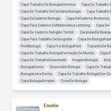
Capa Trabalho De BiologiaGenetica
Capa Do Trabalho
Capa De Trabalho DeCartolina Biologia
Capa Trabalho 
Capa DeCaderno Biologia
Capa DeCaderno Anatomia
Capa Para Caderno DeMatemática Lettering
Capa De T
Capa De Caderno DeInglês Tumblr
CaratulasDe Biologi
Capa Para Trabalho DeGeografia
Capa De BiologiaFaci
FlorkBiologia
Capa Pra BiologiaFacil
TrabanhoDe Bio
Capa De Trabalho BiologiaFormação Do Mundo
Capa 
Capa De TrabalhoDesenhada
ImagemBiologia
Biol
BiologiaEscrito
DivisoriaDe Biologia
Capa De Trabal
BiologiaLetra Bonita
Capa De Trabalho BiologiaCom D
Capa BiologiaSimples
CoresDe Biologia
Emelie