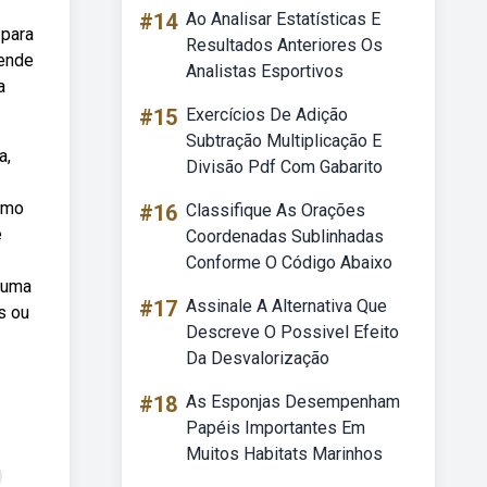
#14
Ao Analisar Estatísticas E
 para
Resultados Anteriores Os
zende
Analistas Esportivos
a
#15
Exercícios De Adição
Subtração Multiplicação E
a,
Divisão Pdf Com Gabarito
como
#16
Classifique As Orações
e
Coordenadas Sublinhadas
Conforme O Código Abaixo
r uma
#17
Assinale A Alternativa Que
s ou
Descreve O Possivel Efeito
Da Desvalorização
#18
As Esponjas Desempenham
Papéis Importantes Em
Muitos Habitats Marinhos