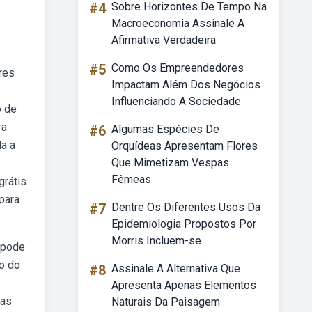
#4
Sobre Horizontes De Tempo Na
Macroeconomia Assinale A
Afirmativa Verdadeira
#5
Como Os Empreendedores
res
Impactam Além Dos Negócios
Influenciando A Sociedade
o de
ra
#6
Algumas Espécies De
da a
Orquídeas Apresentam Flores
Que Mimetizam Vespas
e
Fêmeas
grátis
para
#7
Dentre Os Diferentes Usos Da
Epidemiologia Propostos Por
Morris Incluem-se
ê pode
lo do
#8
Assinale A Alternativa Que
Apresenta Apenas Elementos
mas
Naturais Da Paisagem