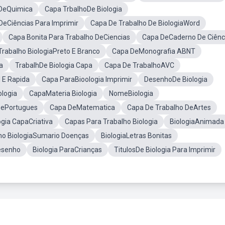
 DeQuimica
Capa TrbalhoDe Biologia
DeCiências Para Imprimir
Capa De Trabalho De BiologiaWord
Capa Bonita Para Trabalho DeCiencias
Capa DeCaderno De Ciênc
rabalho BiologiaPreto E Branco
Capa DeMonografia ABNT
a
TrabalhDe Biologia Capa
Capa De TrabalhoAVC
l E Rapida
Capa ParaBioologia Imprimir
DesenhoDe Biologia
logia
CapaMateria Biologia
NomeBiologia
DePortugues
Capa DeMatematica
Capa De Trabalho DeArtes
ogia CapaCriativa
Capas Para Trabalho Biologia
BiologiaAnimada
ho BiologiaSumario Doenças
BiologiaLetras Bonitas
esenho
Biologia ParaCrianças
TitulosDe Biologia Para Imprimir