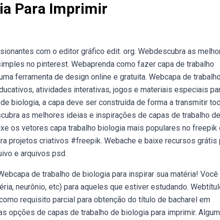
ia Para Imprimir
ssionantes com o editor gráfico edit. org. Webdescubra as melho
 simples no pinterest. Webaprenda como fazer capa de trabalho
uma ferramenta de design online e gratuita. Webcapa de trabalh
ucativos, atividades interativas, jogos e materiais especiais pa
de biologia, a capa deve ser construída de forma a transmitir to
cubra as melhores ideias e inspirações de capas de trabalho d
ixe os vetores capa trabalho biologia mais populares no freepik 
ra projetos criativos #freepik. Webache e baixe recursos grátis 
uivo e arquivos psd.
 Webcapa de trabalho de biologia para inspirar sua matéria! Voc
éria, neurônio, etc) para aqueles que estiver estudando. Webtítu
como requisito parcial para obtenção do título de bacharel em
s opções de capas de trabalho de biologia para imprimir. Algu