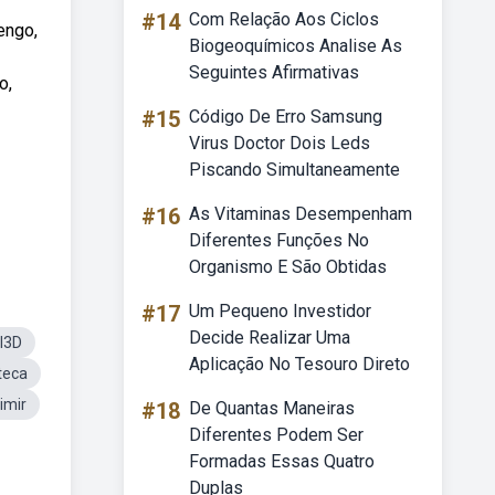
#14
Com Relação Aos Ciclos
engo,
Biogeoquímicos Analise As
Seguintes Afirmativas
o,
#15
Código De Erro Samsung
Virus Doctor Dois Leds
Piscando Simultaneamente
#16
As Vitaminas Desempenham
Diferentes Funções No
Organismo E São Obtidas
#17
Um Pequeno Investidor
Decide Realizar Uma
l3D
Aplicação No Tesouro Direto
teca
imir
#18
De Quantas Maneiras
Diferentes Podem Ser
Formadas Essas Quatro
Duplas