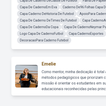
Capa De Caderno DeClasse De Futebol
Falha De Papel
Capa De CadernoEm Eva
Caderno De96 Folhas Capa D
Capa Caderno DeHistoria De Futebol
ApoioPara Cader
Capa De Caderno DeTimes De Futebol
Capa CadernoA
Capa De CadernoDa Copa
Capa De CadernoNeymar Pa
Logo Capa De CadernoFutbol
Capa CadernoEsportes
DecoracaoPara Caderno Futebol
Emelie
Como mentor, minha dedicação é total
métodos pedagógicos que priorizam co
missão é orientar os estudantes em su
educacionais reconhecidas pelas princ