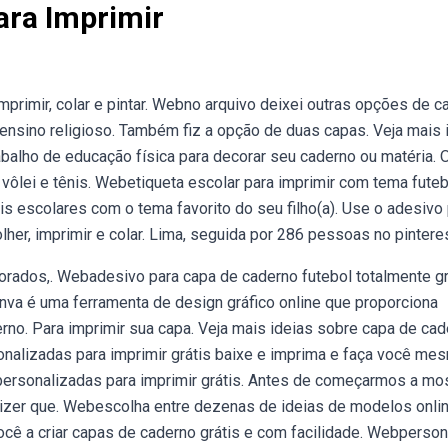
ara Imprimir
primir, colar e pintar. Webno arquivo deixei outras opções de c
 ensino religioso. Também fiz a opção de duas capas. Veja mais 
abalho de educação física para decorar seu caderno ou matéria. 
ôlei e tênis. Webetiqueta escolar para imprimir com tema futeb
 escolares com o tema favorito do seu filho(a). Use o adesivo
her, imprimir e colar. Lima, seguida por 286 pessoas no pinteres
rados,. Webadesivo para capa de caderno futebol totalmente gr
nva é uma ferramenta de design gráfico online que proporciona
erno. Para imprimir sua capa. Veja mais ideias sobre capa de cad
onalizadas para imprimir grátis baixe e imprima e faça você me
ersonalizadas para imprimir grátis. Antes de começarmos a mos
dizer que. Webescolha entre dezenas de ideias de modelos onli
cê a criar capas de caderno grátis e com facilidade. Webperson