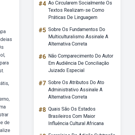
#4
Ao Circularem Socialmente Os
Textos Realizam-se Como
Práticas De Linguagem
#5
Sobre Os Fundamentos Do
apa
Multiculturalismo Assinale A
ideias
Alternativa Correta
Os
ol,
#6
Não Comparecimento Do Autor
 para
Em Audiência De Conciliação
Juizado Especial
t.
#7
Sobre Os Atributos Do Ato
átis,
Administrativo Assinale A
Alternativa Correta
erno,
sma
#8
Quais São Os Estados
trar
Brasileiros Com Maior
ne de
Influência Cultural Africana
alize