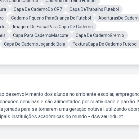
Para Cobrir Caderno
Caderno DeTreino Futebol
ura
Capa De CadernoDo CR7
Capa DeTrabalho Futebol
no
Caderno Pqueno ParaCriança De Futebol
AberturasDe Cadern
rte
Imagem De FutsalPara Capa De Caderno
ris
Capa Para CadernoMascote
Capa De CadernoGremio
Capa De CadernoJogando Bola
TexturaCapa De Caderno Futebol
 ao desenvolvimento dos alunos no ambiente escolar, empregan
nexões genuínas e são alimentados por criatividade e paixão. 
a jornada para se tornarem uma geração notável, utilizando abo
ipais instituições acadêmicas do mundo - dsw.aau.edu.et.