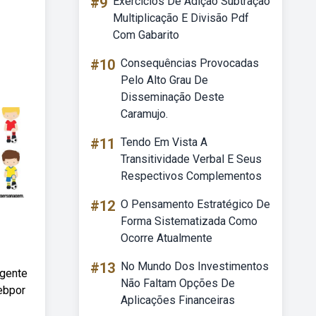
#9
Exercícios De Adição Subtração
Multiplicação E Divisão Pdf
Com Gabarito
#10
Consequências Provocadas
Pelo Alto Grau De
Disseminação Deste
Caramujo.
#11
Tendo Em Vista A
Transitividade Verbal E Seus
Respectivos Complementos
#12
O Pensamento Estratégico De
Forma Sistematizada Como
Ocorre Atualmente
#13
No Mundo Dos Investimentos
igente
Não Faltam Opções De
ebpor
Aplicações Financeiras