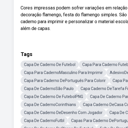
Cores impressas podem sofrer variações em relação a
decoração flamengo, festa do flamengo simples. Sã
caderno para imprimir e personalizar o material esco
além de capas.
Tags
Capa De Caderno De Futebol
Capa Para Caderno Futeb
Capa Para CadernoMasculino Para Imprimir
AdesivoDe
Capa Para Caderno DePortuguês Para Colorir
Capa Pa
Capa De CadernoSão Paulo
Capa Caderno DeTarefa F
Capa De Caderno De FutebolPNG
Capa De Caderno Par
Capa De CadernoCorinthians
Capa Caderno DeCasa Co
Capa De Caderno DeDesenho Com Jogador
Capa De C
Capa De CadernoFutbl
Capas Para Caderno DePortug