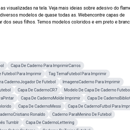
s visualizadas na tela. Veja mais ideias sobre adesivo do flam
o diversos modelos de quase todas as. Webencontre capas de
lar dos seus filhos. Temos modelos coloridos e em preto e branc
ol
Capa De Caderno Para ImprimirCarros
 Futebol Para Imprimir
Tag TemaFutebol Para Imprimir
ra CadernoJogador De Futebol
ImagensCaderno Para Imprimir
utebol
Capa De CadernoCR7
Modelo De Capa De Caderno Futebo
aPintar
Capa De CadernoMolde Imprimir
Capa De CadernoBiblio
lorido
Capa De CadernoMessi
Capa De CadernoFutbol Para Impr
adernoCristiano Ronaldo
Caderno ParaMenino De Futebol
uês Tumblr
Capa De CadernoLettering