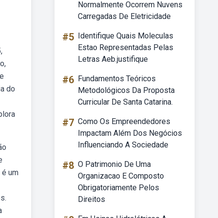
Normalmente Ocorrem Nuvens
Carregadas De Eletricidade
#5
Identifique Quais Moleculas
Estao Representadas Pelas
,
Letras Aeb.justifique
o,
de
#6
Fundamentos Teóricos
ia do
Metodológicos Da Proposta
Curricular De Santa Catarina.
plora
#7
Como Os Empreendedores
Impactam Além Dos Negócios
Influenciando A Sociedade
ão
e
#8
O Patrimonio De Uma
) é um
Organizacao E Composto
Obrigatoriamente Pelos
s.
Direitos
a