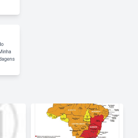
do
Minha
rdagens