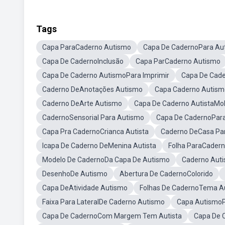
Tags
Capa ParaCaderno Autismo
Capa De CadernoPara Aut
Capa De CadernoInclusão
Capa ParCaderno Autismo
Capa De Caderno AutismoPara Imprimir
Capa De Cad
Caderno DeAnotações Autismo
Capa Caderno Autism
Caderno DeArte Autismo
Capa De Caderno AutistaMo
CadernoSensorial Para Autismo
Capa De CadernoPara
Capa Pra CadernoCrianca Autista
Caderno DeCasa Par
Icapa De Caderno DeMenina Autista
Folha ParaCader
Modelo De CadernoDa Capa De Autismo
Caderno Auti
DesenhoDe Autismo
Abertura De CadernoColorido
Capa DeAtividade Autismo
Folhas De CadernoTema A
Faixa Para LateralDe Caderno Autismo
Capa AutismoP
Capa De CadernoCom Margem Tem Autista
Capa De C