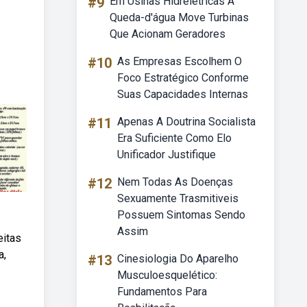
#9
Em Usinas Hidrelétricas A
Queda-d'água Move Turbinas
Que Acionam Geradores
#10
As Empresas Escolhem O
Foco Estratégico Conforme
Suas Capacidades Internas
#11
Apenas A Doutrina Socialista
Era Suficiente Como Elo
Unificador Justifique
#12
Nem Todas As Doenças
Sexuamente Trasmitiveis
Possuem Sintomas Sendo
Assim
eitas
a,
#13
Cinesiologia Do Aparelho
Musculoesquelético:
Fundamentos Para