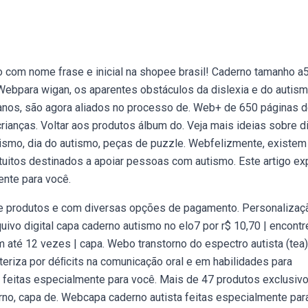
om nome frase e inicial na shopee brasil! Caderno tamanho a5
ebpara wigan, os aparentes obstáculos da dislexia e do autism
 anos, são agora aliados no processo de. Web+ de 650 páginas 
crianças. Voltar aos produtos álbum do. Veja mais ideias sobre d
utismo, dia do autismo, peças de puzzle. Webfelizmente, existem
tuitos destinados a apoiar pessoas com autismo. Este artigo ex
nte para você.
de produtos e com diversas opções de pagamento. Personalizaç
vo digital capa caderno autismo no elo7 por r$ 10,70 | encontr
 até 12 vezes | capa. Webo transtorno do espectro autista (tea
eriza por déﬁcits na comunicação oral e em habilidades para
feitas especialmente para você. Mais de 47 produtos exclusivo
rno, capa de. Webcapa caderno autista feitas especialmente par