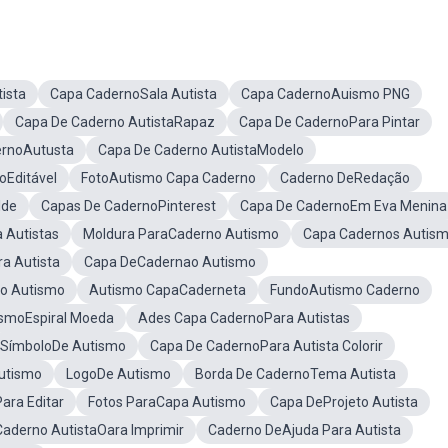
ista
Capa CadernoSala Autista
Capa CadernoAuismo PNG
Capa De Caderno AutistaRapaz
Capa De CadernoPara Pintar
ernoAutusta
Capa De Caderno AutistaModelo
oEditável
FotoAutismo Capa Caderno
Caderno DeRedação
lde
Capas De CadernoPinterest
Capa De CadernoEm Eva Menina
 Autistas
Moldura ParaCaderno Autismo
Capa Cadernos Autis
a Autista
Capa DeCadernao Autismo
no Autismo
Autismo CapaCaderneta
FundoAutismo Caderno
smoEspiral Moeda
Ades Capa CadernoPara Autistas
SímboloDe Autismo
Capa De CadernoPara Autista Colorir
utismo
LogoDe Autismo
Borda De CadernoTema Autista
ara Editar
Fotos ParaCapa Autismo
Capa DeProjeto Autista
aderno AutistaOara Imprimir
Caderno DeAjuda Para Autista