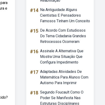
Reabilitação
 para
ura e
#14
Na Antiguidade Alguns
Cientistas E Pensadores
Famosos Tinham Um Conceito
#15
De Acordo Com Estudiosos
Do Tema Cidadania Grandes
Retrocessos Ocorreram
#16
Assinale A Alternativa Que
Mostra Uma Situação Que
Configura Impedimento
#17
Adaptadas Atividades De
Matemática Para Alunos Com
Autismo Para Imprimir
#18
Segundo Foucault Como O
cido?
Poder Se Manifesta Nas
Estruturas Disciplinares