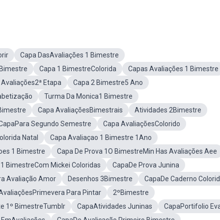
rir
Capa DasAvaliações 1 Bimestre
 Bimestre
Capa 1 BimestreColorida
Capas Avaliações 1 Bimestre
 Avaliações2ª Etapa
Capa 2 Bimestre5 Ano
abetização
Turma Da Monica1 Bimestre
Bimestre
Capa AvaliaçõesBimestrais
Atividades 2Bimestre
CapaPara Segundo Semestre
Capa AvaliaçõesColorido
lorida Natal
Capa Avaliaçao 1 Bimestre 1Ano
oes 1 Bimestre
Capa De Prova 1O BimestreMin Has Avaliações Aee
 1 BimestreCom Mickei Coloridas
CapaDe Prova Junina
a Avaliação Amor
Desenhos 3Bimestre
CapaDe Caderno Colori
AvaliaçõesPrimevera Para Pintar
2ºBimestre
te 1º BimestreTumblr
CapaAtividades Juninas
CapaPortifolio Ev