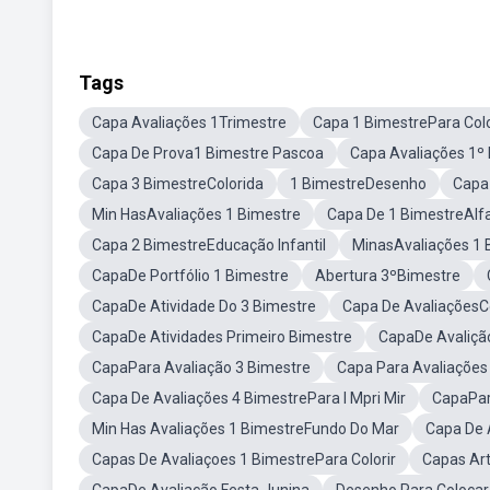
Tags
Capa Avaliações 1Trimestre
Capa 1 BimestrePara Colo
Capa De Prova1 Bimestre Pascoa
Capa Avaliações 1º
Capa 3 BimestreColorida
1 BimestreDesenho
Capa
Min HasAvaliações 1 Bimestre
Capa De 1 BimestreAlf
Capa 2 BimestreEducação Infantil
MinasAvaliações 1 
CapaDe Portfólio 1 Bimestre
Abertura 3ºBimestre
CapaDe Atividade Do 3 Bimestre
Capa De AvaliaçõesCo
CapaDe Atividades Primeiro Bimestre
CapaDe Avaliçã
CapaPara Avaliação 3 Bimestre
Capa Para Avaliações
Capa De Avaliações 4 BimestrePara I Mpri Mir
CapaPar
Min Has Avaliações 1 BimestreFundo Do Mar
Capa De 
Capas De Avaliaçoes 1 BimestrePara Colorir
Capas Ar