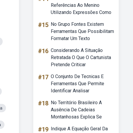
Referências Ao Menino
Utilizando Expressões Como
#15
No Grupo Fontes Existem
Ferramentas Que Possibilitam
Formatar Um Texto
#16
Considerando A Situação
Retratada O Que O Cartunista
Pretende Criticar
#17
O Conjunto De Tecnicas E
Ferramentas Que Permite
Identificar Analisar
#18
No Território Brasileiro A
da
Ausência De Cadeias
Montanhosas Explica Se
a
#19
Indique A Equação Geral Da