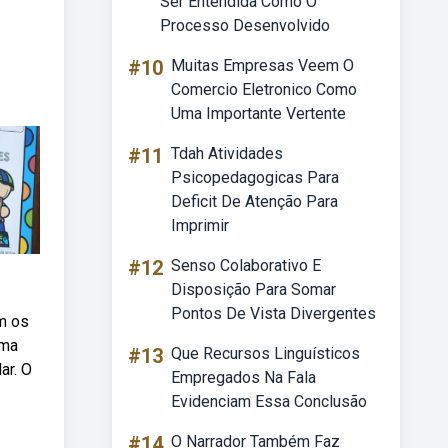
Ser Entendida Como O
Processo Desenvolvido
#10
Muitas Empresas Veem O
Comercio Eletronico Como
Uma Importante Vertente
#11
Tdah Atividades
Psicopedagogicas Para
Deficit De Atenção Para
Imprimir
#12
Senso Colaborativo E
Disposição Para Somar
Pontos De Vista Divergentes
m os
ema
#13
Que Recursos Linguísticos
ar. O
Empregados Na Fala
Evidenciam Essa Conclusão
#14
O Narrador Também Faz