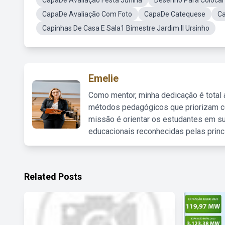
CapaDe Avaliação Festa Junina
Desenho Para Coloca
CapaDe Avaliação Com Foto
CapaDe Catequese
Ca
Capinhas De Casa E Sala1 Bimestre Jardim II Ursinho
Emelie
Como mentor, minha dedicação é total
métodos pedagógicos que priorizam co
missão é orientar os estudantes em su
educacionais reconhecidas pelas princ
Related Posts