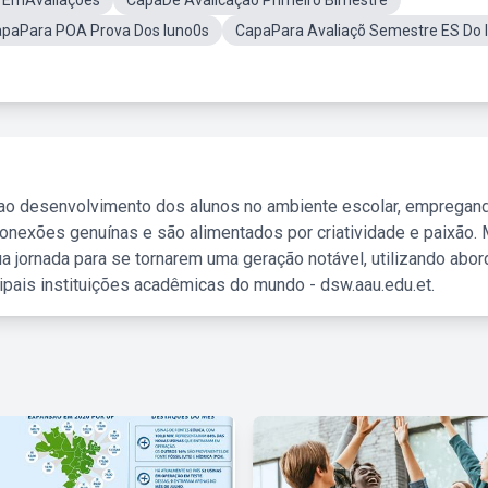
r EmAvaliações
CapaDe Avalicação Primeiro Bimestre
paPara POA Prova Dos luno0s
CapaPara Avaliaçõ Semestre ES Do 
 ao desenvolvimento dos alunos no ambiente escolar, empregan
nexões genuínas e são alimentados por criatividade e paixão. 
a jornada para se tornarem uma geração notável, utilizando abo
ipais instituições acadêmicas do mundo - dsw.aau.edu.et.