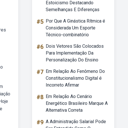
Estoicismo Destacando
Semelhanças E Diferenças
#5
Por Que A Ginástica Rítmica é
Considerada Um Esporte
res
Técnico-combinatório
#6
Dois Vetores São Colocados
Para Implementação Da
Personalização Do Ensino
ão
#7
Em Relação Ao Fenômeno Do
Constitucionalismo Digital é
Incorreto Afirmar
em
iação
#8
Em Relação Ao Cenário
Hoje
Energético Brasileiro Marque A
 e
Alternativa Correta
#9
A Administração Salarial Pode