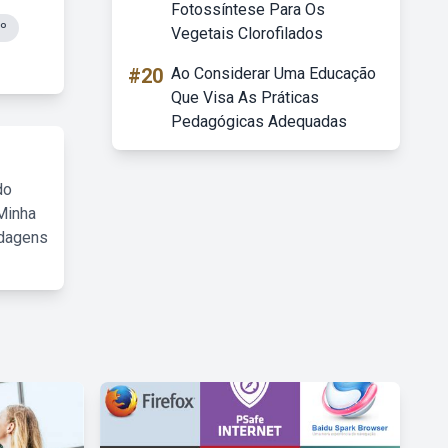
Fotossíntese Para Os
Iº
Vegetais Clorofilados
#20
Ao Considerar Uma Educação
Que Visa As Práticas
Pedagógicas Adequadas
do
Minha
rdagens