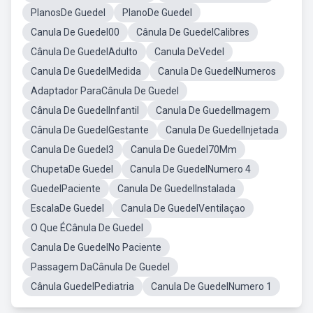
PlanosDe Guedel
PlanoDe Guedel
Canula De Guedel00
Cânula De GuedelCalibres
Cânula De GuedelAdulto
Canula DeVedel
Canula De GuedelMedida
Canula De GuedelNumeros
Adaptador ParaCânula De Guedel
Cânula De GuedelInfantil
Canula De GuedelImagem
Cânula De GuedelGestante
Canula De GuedelInjetada
Canula De Guedel3
Canula De Guedel70Mm
ChupetaDe Guedel
Canula De GuedelNumero 4
GuedelPaciente
Canula De GuedelInstalada
EscalaDe Guedel
Canula De GuedelVentilaçao
O Que ÉCânula De Guedel
Canula De GuedelNo Paciente
Passagem DaCânula De Guedel
Cânula GuedelPediatria
Canula De GuedelNumero 1