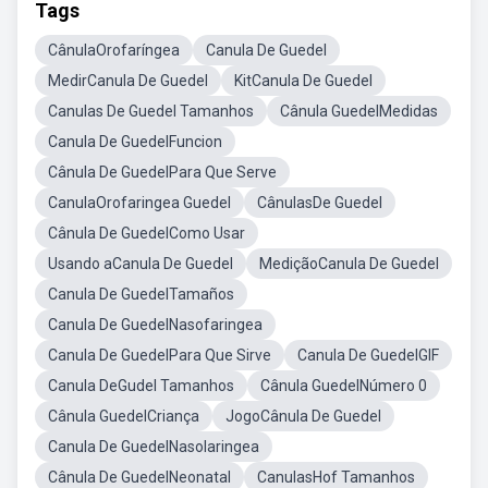
Tags
CânulaOrofaríngea
Canula De Guedel
MedirCanula De Guedel
KitCanula De Guedel
Canulas De Guedel Tamanhos
Cânula GuedelMedidas
Canula De GuedelFuncion
Cânula De GuedelPara Que Serve
CanulaOrofaringea Guedel
CânulasDe Guedel
Cânula De GuedelComo Usar
Usando aCanula De Guedel
MediçãoCanula De Guedel
Canula De GuedelTamaños
Canula De GuedelNasofaringea
Canula De GuedelPara Que Sirve
Canula De GuedelGIF
Canula DeGudel Tamanhos
Cânula GuedelNúmero 0
Cânula GuedelCriança
JogoCânula De Guedel
Canula De GuedelNasolaringea
Cânula De GuedelNeonatal
CanulasHof Tamanhos