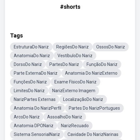
#shorts
Tags
EstruturaDo Nariz
RegiõesDo Nariz
OssosDo Nariz
AnatomiaDo Nariz
VestíbuloDo Nariz
DorsoDo Nariz
PartesDo Nariz
FunçãoDo Nariz
Parte ExternaDo Nariz
Anatomia Do NarizExterno
FunçõesDo Nariz
Exame FísicoDo Nariz
LimitesDo Nariz
NarizExterno Imagem
NarizPartes Externas
LocalizaçãoDo Nariz
Anatomia Do NarizPerfil
Partes Do NarizPortugues
ArcoDo Nariz
AssoalhoDo Nariz
Anatomia DPONariz
NarizRecuado
Sistema SensorialNariz
Cavidade Do NarizNarinas