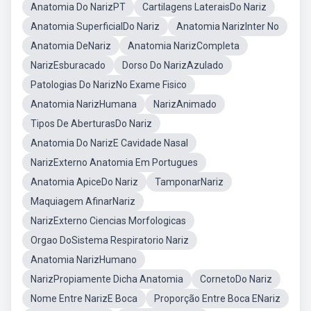
Anatomia Do NarizPT
Cartilagens LateraisDo Nariz
Anatomia SuperficialDo Nariz
Anatomia NarizInter No
Anatomia DeNariz
Anatomia NarizCompleta
NarizEsburacado
Dorso Do NarizAzulado
Patologias Do NarizNo Exame Fisico
Anatomia NarizHumana
NarizAnimado
Tipos De AberturasDo Nariz
Anatomia Do NarizE Cavidade Nasal
NarizExterno Anatomia Em Portugues
Anatomia ApiceDo Nariz
TamponarNariz
Maquiagem AfinarNariz
NarizExterno Ciencias Morfologicas
Orgao DoSistema Respiratorio Nariz
Anatomia NarizHumano
NarizPropiamente Dicha Anatomia
CornetoDo Nariz
Nome Entre NarizE Boca
Proporção Entre Boca ENariz