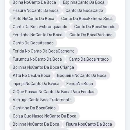
Bolha NoCanto Da Boca
EspinhaCanto Da Boca
Fissura NoCanto Da Boca
Canto Da BocaCaído
Potó NoCanto Da Boca
Canto Da BocaExterna Seca
Canto Da BocaEsbranquiando
Canto Da BocaDoendo
Feridinha NoCanto Da Boca
Canto Da BocaRachado
Canto Da BocaAssado
Ferida No Canto Da BocaCachorro
Furumcu NoCanto Da Boca
Canto Da BocaIrritado
Bolinha NoCanto Da Boca Criança
Afta No CeuDa Boca
Boqueira NoCanto Da Boca
Inpinja NoCanto Da Bvoca
FeridaNa Boca
O Que Passar NoCanto Da Boca Para Feridas
Verruga Canto BocaTratamento
Cantinho Da BocaCaído
Coisa Que Nasce NoCanto Da Boca
Bolinha NoCanto Da Boca
Fisura NosCanto Da Boca