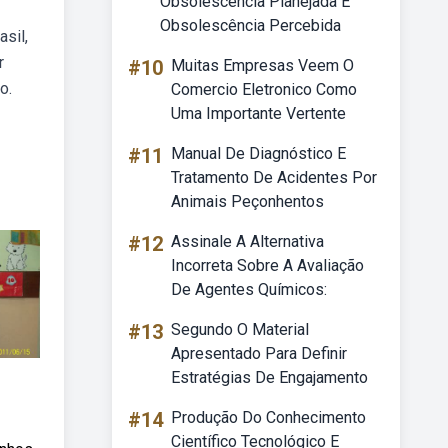
Obsolescência Planejada E
Obsolescência Percebida
sil,
r
#10
Muitas Empresas Veem O
o.
Comercio Eletronico Como
Uma Importante Vertente
#11
Manual De Diagnóstico E
Tratamento De Acidentes Por
Animais Peçonhentos
#12
Assinale A Alternativa
Incorreta Sobre A Avaliação
De Agentes Químicos:
#13
Segundo O Material
Apresentado Para Definir
Estratégias De Engajamento
#14
Produção Do Conhecimento
Científico Tecnológico E