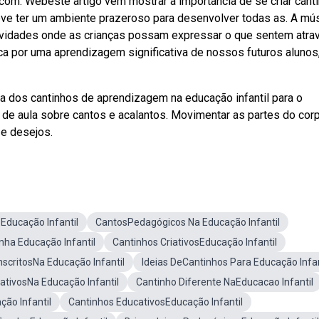
com. Webeste artigo vem mostrar a importância de se criar cant
 deve ter um ambiente prazeroso para desenvolver todas as. A mú
ividades onde as crianças possam expressar o que sentem atra
 por uma aprendizagem significativa de nossos futuros alunos
 dos cantinhos de aprendizagem na educação infantil para o
 de aula sobre cantos e acalantos. Movimentar as partes do cor
e desejos.
Educação Infantil
CantosPedagógicos Na Educação Infantil
nha Educação Infantil
Cantinhos CriativosEducação Infantil
scritosNa Educação Infantil
Ideias DeCantinhos Para Educação Infan
ativosNa Educação Infantil
Cantinho Diferente NaEducacao Infantil
ão Infantil
Cantinhos EducativosEducação Infantil