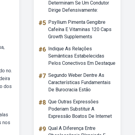
Determinam Se Um Condutor
Dirige Defensivamente:
#5
Psyllium Pimenta Gengibre
Cafeína E Vitaminas 120 Caps
Growth Supplements
sa,
#6
Indique As Relações
Semânticas Estabelecidas
Pelos Conectivos Em Destaque
do no.
#7
Segundo Weber Dentre As
deira
Características Fundamentais
ão dos
De Burocracia Estão
#8
Que Outras Expressões
Poderiam Substituir A
alas
Expressão Boatos De Internet
s nos
#9
Qual A Diferença Entre