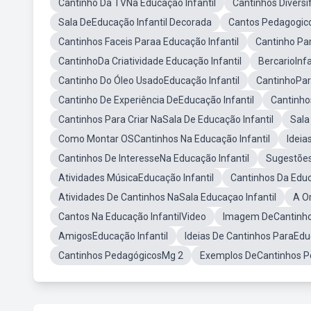
Cantinho Da TVNa Educação Infantil
Cantinhos Diversi
Sala DeEducação Infantil Decorada
Cantos Pedagogico
Cantinhos Faceis Paraa Educação Infantil
Cantinho Pa
CantinhoDa Criatividade Educação Infantil
BercarioInf
Cantinho Do Óleo UsadoEducação Infantil
CantinhoPar
Cantinho De Experiência DeEducação Infantil
Cantinho
Cantinhos Para Criar NaSala De Educação Infantil
Sala
Como Montar OSCantinhos Na Educação Infantil
Ideia
Cantinhos De InteresseNa Educação Infantil
Sugestões
Atividades MúsicaEducação Infantil
Cantinhos Da Educ
Atividades De Cantinhos NaSala Educaçao Infantil
A O
Cantos Na Educação InfantilVideo
Imagem DeCantinhos
AmigosEducação Infantil
Ideias De Cantinhos ParaEduc
Cantinhos PedagógicosMg 2
Exemplos DeCantinhos P