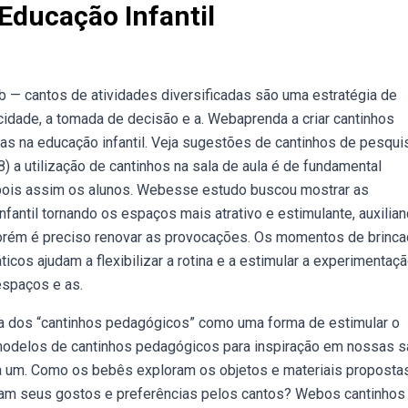
Educação Infantil
 — cantos de atividades diversificadas são uma estratégia de
cidade, a tomada de decisão e a. Webaprenda a criar cantinhos
as na educação infantil. Veja sugestões de cantinhos de pesqui
) a utilização de cantinhos na sala de aula é de fundamental
 pois assim os alunos. Webesse estudo buscou mostrar as
fantil tornando os espaços mais atrativo e estimulante, auxilian
porém é preciso renovar as provocações. Os momentos de brinca
os ajudam a flexibilizar a rotina e a estimular a experimentaç
spaços e as.
a dos “cantinhos pedagógicos” como uma forma de estimular o
modelos de cantinhos pedagógicos para inspiração em nossas s
a um. Como os bebês exploram os objetos e materiais proposta
am seus gostos e preferências pelos cantos? Webos cantinhos