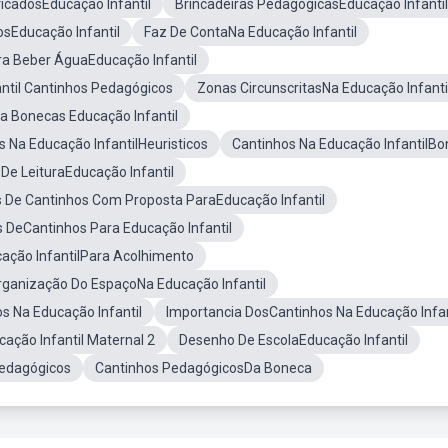
ficadosEducação Infantil
Brincadeiras PedagógicasEducação Infantil
sEducação Infantil
Faz De ContaNa Educação Infantil
ra Beber ÁguaEducação Infantil
antil Cantinhos Pedagógicos
Zonas CircunscritasNa Educação Infanti
a Bonecas Educação Infantil
s Na Educação InfantilHeuristicos
Cantinhos Na Educação InfantilBo
 De LeituraEducação Infantil
s De Cantinhos Com Proposta ParaEducação Infantil
 DeCantinhos Para Educação Infantil
ação InfantilPara Acolhimento
rganização Do EspaçoNa Educação Infantil
 Na Educação Infantil
Importancia DosCantinhos Na Educação Infan
ação Infantil Maternal 2
Desenho De EscolaEducação Infantil
edagógicos
Cantinhos PedagógicosDa Boneca