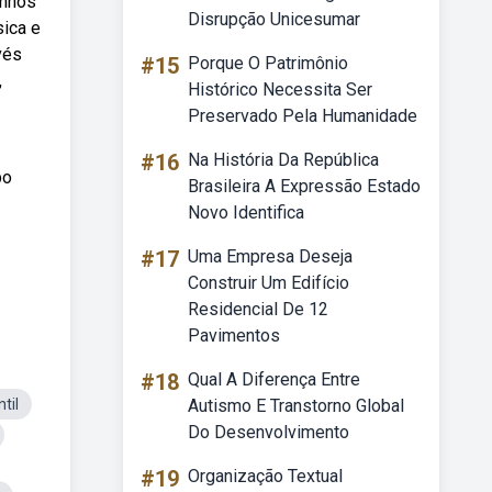
inhos
Disrupção Unicesumar
sica e
vés
#15
Porque O Patrimônio
,
Histórico Necessita Ser
Preservado Pela Humanidade
#16
Na História Da República
po
Brasileira A Expressão Estado
Novo Identifica
#17
Uma Empresa Deseja
Construir Um Edifício
Residencial De 12
Pavimentos
#18
Qual A Diferença Entre
til
Autismo E Transtorno Global
Do Desenvolvimento
#19
Organização Textual