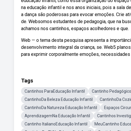
educação infantil, como essa organização do espaço 
na educação infantil e nos anos iniciais, pois a sala
a dança são poderosas para evocar emoções. Crie at
de. Websomos estudantes de pedagogia, que na busca
achamos nos cantinhos, espaços acolhedores e que.
Web — o tema desta pesquisa apresenta a importância
desenvolvimento integral da criança, se. Web5 planos
para exprimir corporalmente emoções, necessidades 
Tags
Cantinhos ParaEducação Infantil
Cantinho Pedagógico
CantinhoDa Beleza Educação Infantil
CantinhoDa Cozi
CantinhoDa Natureza Educação Infantil
Espaços Circun
AprendizagemNa Educação Infantil
Cantinhos Investig
Cantinho ItalianoEducação Infantil
MeuCantinho Educaç