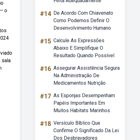
Feita Adequadamente
ão
 — o
#14
De Acordo Com Chiavenato
Como Podemos Definir O
Desenvolvimento Humano
etos
2024
#15
Calcule As Expressões
Abaixo E Simplifique O
nviado
Resultado Quando Possível
 sala
m
#16
Assegurar Assistência Segura
Na Administração De
Medicamentos Nutrição
#17
As Esponjas Desempenham
Papéis Importantes Em
Muitos Habitats Marinhos
#18
Versículo Bíblico Que
Confirme O Significado Da Lei
Dos Desbravadores