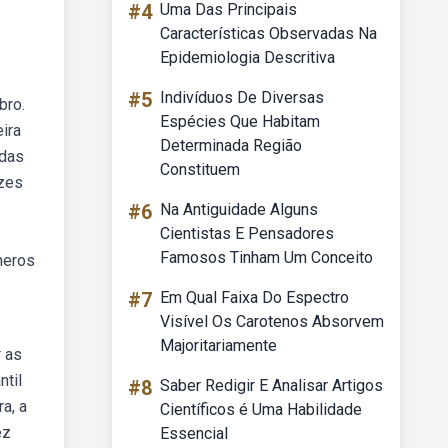
#4
Uma Das Principais
Características Observadas Na
Epidemiologia Descritiva
#5
Indivíduos De Diversas
bro.
Espécies Que Habitam
ira
Determinada Região
 das
Constituem
izes
#6
Na Antiguidade Alguns
Cientistas E Pensadores
Famosos Tinham Um Conceito
meros
#7
Em Qual Faixa Do Espectro
Visível Os Carotenos Absorvem
Majoritariamente
r as
til
#8
Saber Redigir E Analisar Artigos
a, a
Científicos é Uma Habilidade
ez
Essencial