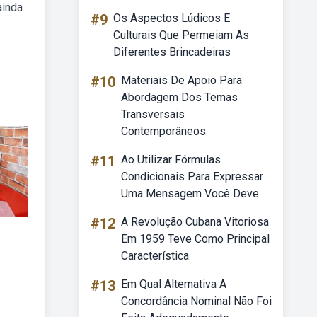
ainda
#9
Os Aspectos Lúdicos E
Culturais Que Permeiam As
Diferentes Brincadeiras
#10
Materiais De Apoio Para
Abordagem Dos Temas
Transversais
Contemporâneos
#11
Ao Utilizar Fórmulas
Condicionais Para Expressar
Uma Mensagem Você Deve
#12
A Revolução Cubana Vitoriosa
Em 1959 Teve Como Principal
Característica
#13
Em Qual Alternativa A
Concordância Nominal Não Foi