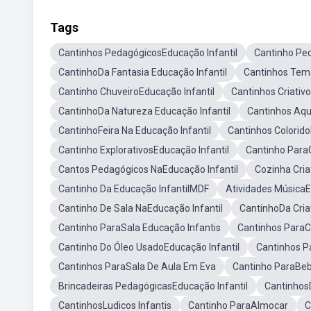
Tags
Cantinhos PedagógicosEducação Infantil
Cantinho Ped
CantinhoDa Fantasia Educação Infantil
Cantinhos Tema
Cantinho ChuveiroEducação Infantil
Cantinhos Criativ
CantinhoDa Natureza Educação Infantil
Cantinhos Aqu
CantinhoFeira Na Educação Infantil
Cantinhos Colorido
Cantinho ExplorativosEducação Infantil
Cantinho Para
Cantos Pedagógicos NaEducação Infantil
Cozinha Cria
Cantinho Da Educação InfantilMDF
Atividades MúsicaE
Cantinho De Sala NaEducação Infantil
CantinhoDa Cria
Cantinho ParaSala Educação Infantis
Cantinhos Para
Cantinho Do Óleo UsadoEducação Infantil
Cantinhos P
Cantinhos ParaSala De Aula Em Eva
Cantinho ParaBeb
Brincadeiras PedagógicasEducação Infantil
CantinhosD
CantinhosLudicos Infantis
Cantinho ParaAlmocar
C