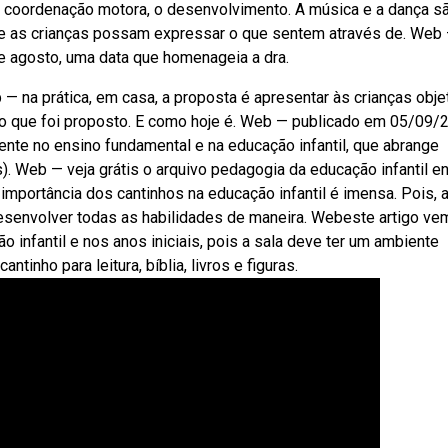
a coordenação motora, o desenvolvimento. A música e a dança s
e as crianças possam expressar o que sentem através de. Web
de agosto, uma data que homenageia a dra.
b — na prática, em casa, a proposta é apresentar às crianças obj
o que foi proposto. E como hoje é. Web — publicado em 05/09/
nte no ensino fundamental e na educação infantil, que abrange
. Web — veja grátis o arquivo pedagogia da educação infantil e
 importância dos cantinhos na educação infantil é imensa. Pois, a
esenvolver todas as habilidades de maneira. Webeste artigo ve
o infantil e nos anos iniciais, pois a sala deve ter um ambiente
inho para leitura, bíblia, livros e figuras.