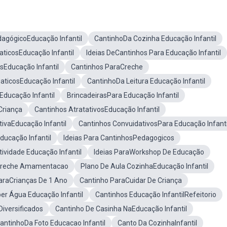
agógicoEducação Infantil
CantinhoDa Cozinha Educação Infantil
ticosEducação Infantil
Ideias DeCantinhos Para Educação Infantil
osEducação Infantil
Cantinhos ParaCreche
aticosEducação Infantil
CantinhoDa Leitura Educação Infantil
Educação Infantil
BrincadeirasPara Educação Infantil
Criança
Cantinhos AtratativosEducação Infantil
tivaEducação Infantil
Cantinhos ConvuidativosPara Educação Infanti
ducação Infantil
Ideias Para CantinhosPedagogicos
tividade Educação Infantil
Ideias ParaWorkshop De Educação
Creche Amamentacao
Plano De Aula CozinhaEducação Infantil
araCrianças De 1 Ano
Cantinho ParaCuidar De Criança
er Água Educação Infantil
Cantinhos Educação InfantilRefeitorio
iversificados
Cantinho De Casinha NaEducação Infantil
antinhoDa Foto Educacao Infantil
Canto Da CozinhaInfantil