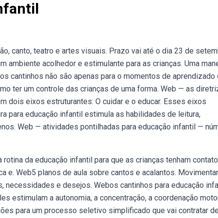
fantil
, canto, teatro e artes visuais. Prazo vai até o dia 23 de setem
um ambiente acolhedor e estimulante para as crianças. Uma mane
ebos cantinhos não são apenas para o momentos de aprendizado
o ter um controle das crianças de uma forma. Web — as diretr
em dois eixos estruturantes: O cuidar e o educar. Esses eixos
ra para educação infantil estimula as habilidades de leitura,
nos. Web — atividades pontilhadas para educação infantil — nú
 rotina da educação infantil para que as crianças tenham contato
ica e. Web5 planos de aula sobre cantos e acalantos. Movimenta
, necessidades e desejos. Webos cantinhos para educação infan
les estimulam a autonomia, a concentração, a coordenação motor
ições para um processo seletivo simplificado que vai contratar d