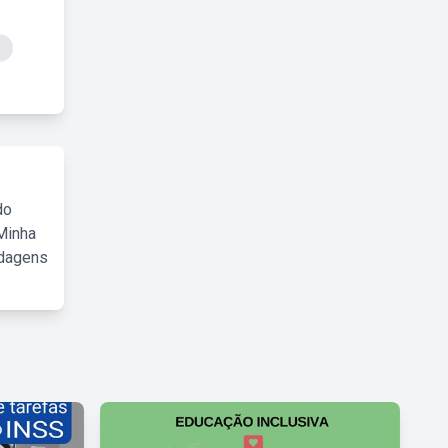
s
do
Minha
rdagens