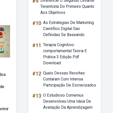
#9
Diferencie O Segundo Levante
Tenentista Do Primeiro Quanto
Aos Objetivos
#10
As Estrategias De Marketing
Cientifico Digital Sao
Definidas Se Baseando
#11
Terapia Cognitivo-
comportamental Teoria E
Prática 3 Edição Pdf
Download
#12
Quais Dessas Revoltas
ados
Contaram Com Intensa
Participação De Escravizados
 de
#13
O Estudioso Comenius
Desenvolveu Uma Ideia De
Avaliação Da Aprendizagem
rimir