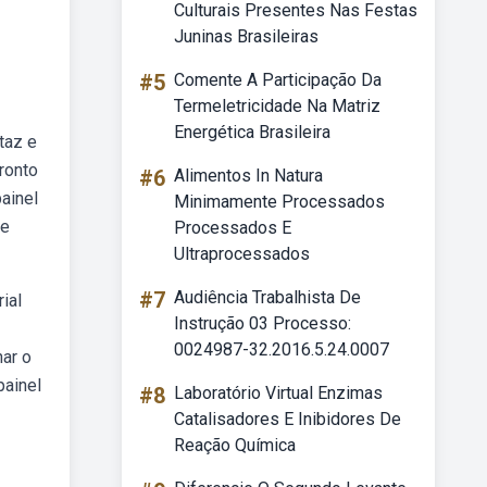
Culturais Presentes Nas Festas
Juninas Brasileiras
#5
Comente A Participação Da
Termeletricidade Na Matriz
Energética Brasileira
taz e
pronto
#6
Alimentos In Natura
ainel
Minimamente Processados
de
Processados E
Ultraprocessados
#7
Audiência Trabalhista De
ial
Instrução 03 Processo:
0024987-32.2016.5.24.0007
har o
painel
#8
Laboratório Virtual Enzimas
Catalisadores E Inibidores De
Reação Química