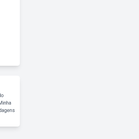
do
Minha
rdagens