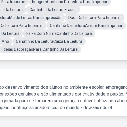
 Para Imprimir
ImagemCantinho Da Leitura Para Imprimir
ho Da Leitura
Cantinho Da LeituraFrases
eituraMolde Letras Para Impressão
DadoDa Leitura Para Imprimir
a Leitura Para Imprimir
Cantinho Da LeituraArvore Para Imprimir
 Da Leitura
Faixa Com NomeCantinho Da Leitura
1 Ano
Canatinho Da LeituraCaixa Da Leitura
Ideias DecoraçãoPara Cantinho Da Leitura
 ao desenvolvimento dos alunos no ambiente escolar, empregan
nexões genuínas e são alimentados por criatividade e paixão. 
a jornada para se tornarem uma geração notável, utilizando abo
ipais instituições acadêmicas do mundo - dsw.aau.edu.et.