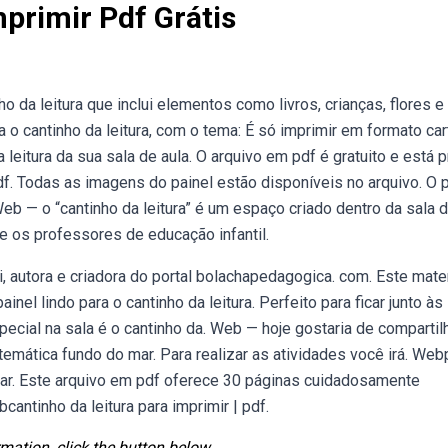
primir Pdf Grátis
da leitura que inclui elementos como livros, crianças, flores e
a o cantinho da leitura, com o tema: É só imprimir em formato car
 leitura da sua sala de aula. O arquivo em pdf é gratuito e está 
df. Todas as imagens do painel estão disponíveis no arquivo. O p
b — o “cantinho da leitura” é um espaço criado dentro da sala 
que os professores de educação infantil.
 autora e criadora do portal bolachapedagogica. com. Este mater
el lindo para o cantinho da leitura. Perfeito para ficar junto às
special na sala é o cantinho da. Web — hoje gostaria de compartil
a temática fundo do mar. Para realizar as atividades você irá. Web
ntar. Este arquivo em pdf oferece 30 páginas cuidadosamente
cantinho da leitura para imprimir | pdf.
mation, click the button below.