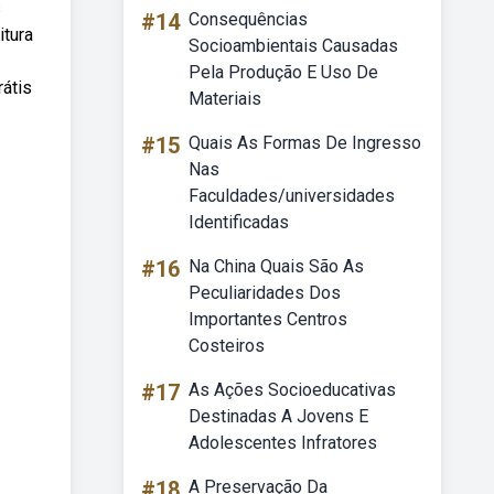
s
#14
Consequências
itura
Socioambientais Causadas
Pela Produção E Uso De
rátis
Materiais
#15
Quais As Formas De Ingresso
Nas
Faculdades/universidades
Identificadas
#16
Na China Quais São As
Peculiaridades Dos
Importantes Centros
Costeiros
#17
As Ações Socioeducativas
Destinadas A Jovens E
Adolescentes Infratores
#18
A Preservação Da