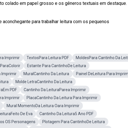
texto colado em papel grosso e os gêneros textuais em destaque.
o e aconchegante para trabalhar leitura com os pequenos
ara Imprimir
TextosPara Leitura PDF
MoldesPara Cantinho Da Leit
 ParaColorir
Estante Para CantinhoDe Leitura
 Imprimir
MuralCantinho Da Leitura
Painel DeLeitura Para Imprim
itura
Molde LetraCantinho Da Leitura
uraEm PDF
Cantinho Da LeituraParea Imprimir
ra Imprimir
PlacaCantinho Da Leitura Para Imprimir
Mural MomentoDa Leitura Oara Imprimir
eituraFeito De Eva
Cantinho Da Leitura5 Ano PDF
dos OS Personagens
Plotagem Para CantinhoDe Leitura