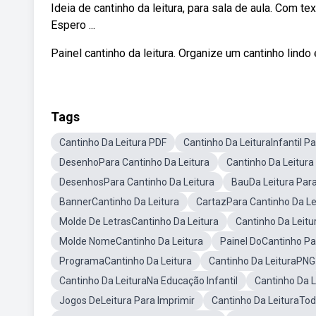
Ideia de cantinho da leitura, para sala de aula. Com 
Espero ...
Painel cantinho da leitura. Organize um cantinho lind
Tags
Cantinho Da Leitura PDF
Cantinho Da LeituraInfantil P
DesenhoPara Cantinho Da Leitura
Cantinho Da Leitura
DesenhosPara Cantinho Da Leitura
BauDa Leitura Para
BannerCantinho Da Leitura
CartazPara Cantinho Da Le
Molde De LetrasCantinho Da Leitura
Cantinho Da Leit
Molde NomeCantinho Da Leitura
Painel DoCantinho Pa
ProgramaCantinho Da Leitura
Cantinho Da LeituraPNG
Cantinho Da LeituraNa Educação Infantil
Cantinho Da L
Jogos DeLeitura Para Imprimir
Cantinho Da LeituraTo