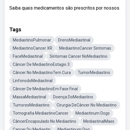
Saiba quais medicamentos são prescritos por nossos.
Tags
MediastinoPulmonar
DrenoMediastinal
MediastinoCancer XR
MediastinoCancer Sintomas
FaceMediastinal
Sintomas Cancer NoMediastino
Câncer De MediastinoEstagio 3
Câncer No MediastinoTem Cura
TumorMediastino
LinfonodoMediastinal
Câncer De MediastinoEm Fase Final
MassaMediastinal
Doença DoMediastino
TumoresMediastino
Cirurgia DeCâncer No Mediastino
Tomografia MediastinoCancer
Mediastinum Dogs
CâncerEncapsulado No Mediastino
MediastinalMass
Cancer Du Mediastin
Mediastinum Dog