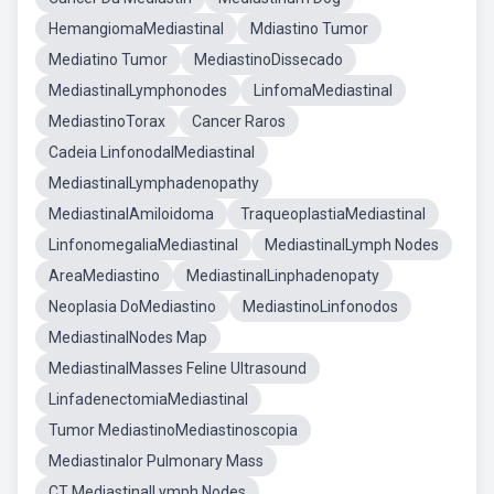
HemangiomaMediastinal
Mdiastino Tumor
Mediatino Tumor
MediastinoDissecado
MediastinalLymphonodes
LinfomaMediastinal
MediastinoTorax
Cancer Raros
Cadeia LinfonodalMediastinal
MediastinalLymphadenopathy
MediastinalAmiloidoma
TraqueoplastiaMediastinal
LinfonomegaliaMediastinal
MediastinalLymph Nodes
AreaMediastino
MediastinalLinphadenopaty
Neoplasia DoMediastino
MediastinoLinfonodos
MediastinalNodes Map
MediastinalMasses Feline Ultrasound
LinfadenectomiaMediastinal
Tumor MediastinoMediastinoscopia
Mediastinalor Pulmonary Mass
CT MediastinalLymph Nodes