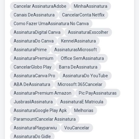
Cancelar AssinaturaAdobe
MinhaAssinatura
Canais DeAssinatura
CancelarConta Netflix
Como Fazer UmaAssinatura No Canva
AssinaturaDigital Canva
AssinaturaExscolher
AssinaturaDo Canva
KennelAssinatura
AssinaturaPrime
AssinaturasMicrosoft
AssinaturaPremium
Office SemAssinatura
CancelarGlobo Play
Barra DeAssinatura
AssinaturaCanva Pro
AssinaturaDo YouTube
ABA DeAssinatura
Microsoft 365Cancelar
AssinaturaPremium Amazon
Pic PayAssinaturas
JusbrasilAssinatura
AssinaturaE Matricula
AssinaturaGoogle Play Apk
Melhorias
ParamountCancelar Assinatura
AssinaturaPlayparwiu
VouCancelar
AssinaturaDo Gidle