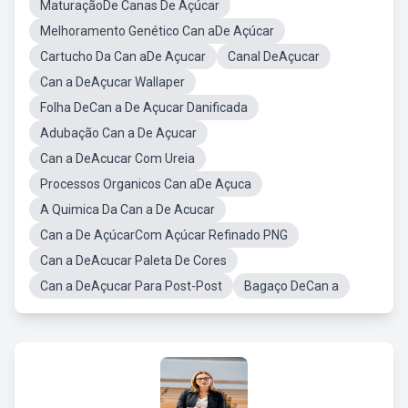
MaturaçãoDe Canas De Açúcar
Melhoramento Genético Can aDe Açúcar
Cartucho Da Can aDe Açucar
Canal DeAçucar
Can a DeAçucar Wallaper
Folha DeCan a De Açucar Danificada
Adubação Can a De Açucar
Can a DeAcucar Com Ureia
Processos Organicos Can aDe Açuca
A Quimica Da Can a De Acucar
Can a De AçúcarCom Açúcar Refinado PNG
Can a DeAcucar Paleta De Cores
Can a DeAçucar Para Post-Post
Bagaço DeCan a