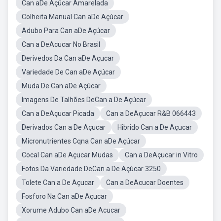
Can aDe Açúcar Amarelada
Colheita Manual Can aDe Açúcar
Adubo Para Can aDe Açúcar
Can a DeAcucar No Brasil
Derivedos Da Can aDe Açucar
Variedade De Can aDe Açúcar
Muda De Can aDe Açúcar
Imagens De Talhões DeCan a De Açúcar
Can a DeAçucar Picada
Can a DeAçucar R&B 066443
Derivados Can a De Açucar
Hibrido Can a De Açucar
Micronutrientes Cqna Can aDe Açúcar
Cocal Can aDe Açucar Mudas
Can a DeAçucar in Vitro
Fotos Da Variedade DeCan a De Açúcar 3250
Tolete Can a De Açucar
Can a DeAcucar Doentes
Fosforo Na Can aDe Açucar
Xorume Adubo Can aDe Acucar