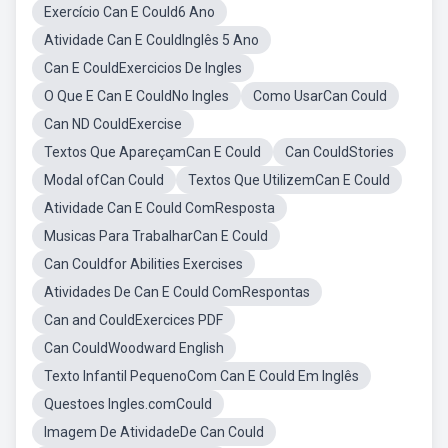
Exercício Can E Could6 Ano
Atividade Can E CouldInglês 5 Ano
Can E CouldExercicios De Ingles
O Que E Can E CouldNo Ingles
Como UsarCan Could
Can ND CouldExercise
Textos Que ApareçamCan E Could
Can CouldStories
Modal ofCan Could
Textos Que UtilizemCan E Could
Atividade Can E Could ComResposta
Musicas Para TrabalharCan E Could
Can Couldfor Abilities Exercises
Atividades De Can E Could ComRespontas
Can and CouldExercices PDF
Can CouldWoodward English
Texto Infantil PequenoCom Can E Could Em Inglês
Questoes Ingles.comCould
Imagem De AtividadeDe Can Could