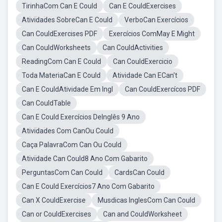
TirinhaCom Can E Could
Can E CouldExercises
Atividades SobreCan E Could
VerboCan Exercícios
Can CouldExercises PDF
Exercícios ComMay E Might
Can CouldWorksheets
Can CouldActivities
ReadingCom Can E Could
Can CouldExercicio
Toda MateriaCan E Could
Atividade Can ECan't
Can E CouldAtividade Em Ingl
Can CouldExercícos PDF
Can CouldTable
Can E Could Exercícios DeInglês 9 Ano
Atividades Com CanOu Could
Caça PalavraCom Can Ou Could
Atividade Can Could8 Ano Com Gabarito
PerguntasCom Can Could
CardsCan Could
Can E Could Exercícios7 Ano Com Gabarito
Can X CouldExercise
Musdicas InglesCom Can Could
Can or CouldExercises
Can and CouldWorksheet