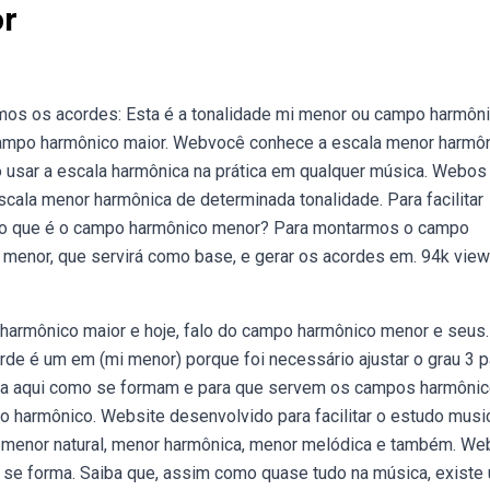
r
mos os acordes: Esta é a tonalidade mi menor ou campo harmôn
campo harmônico maior. Webvocê conhece a escala menor harmô
usar a escala harmônica na prática em qualquer música. Webos
la menor harmônica de determinada tonalidade. Para facilitar
ebo que é o campo harmônico menor? Para montarmos o campo
menor, que servirá como base, e gerar os acordes em. 94k view
harmônico maior e hoje, falo do campo harmônico menor e seus.
rde é um em (mi menor) porque foi necessário ajustar o grau 3 p
da aqui como se formam e para que servem os campos harmônic
po harmônico. Website desenvolvido para facilitar o estudo musi
 menor natural, menor harmônica, menor melódica e também. We
se forma. Saiba que, assim como quase tudo na música, existe