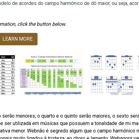
odelo de acordes do campo harmônico de dó maior, ou seja, aco
mation, click the button below.
LEARN MORE
o serão menores, o quarto e o quinto serão maiores, o sexto ser
e ser utilizada em músicas que possuem a tonalidade de mi mai
elativa menor. Webnão é segredo algum que o campo harmônico 
onais muito ligados à tristeza, ao choro e lamento. Webagora 