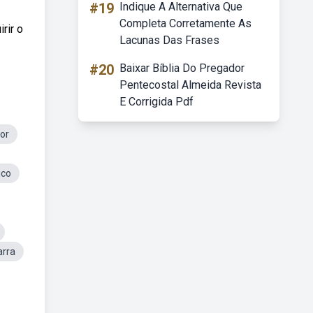
#19
Indique A Alternativa Que
Completa Corretamente As
rir o
Lacunas Das Frases
#20
Baixar Bíblia Do Pregador
Pentecostal Almeida Revista
E Corrigida Pdf
or
ico
rra