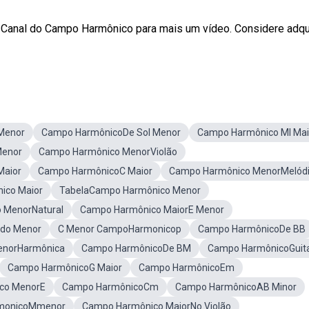
 Canal do Campo Harmônico para mais um vídeo. Considere adqui
Menor
Campo HarmônicoDe Sol Menor
Campo Harmônico MI Mai
Menor
Campo Harmônico MenorViolão
Maior
Campo HarmônicoC Maior
Campo Harmônico MenorMelód
ico Maior
TabelaCampo Harmônico Menor
 MenorNatural
Campo Harmônico MaiorE Menor
do Menor
C Menor CampoHarmonicop
Campo HarmônicoDe BB
enorHarmônica
Campo HarmônicoDe BM
Campo HarmônicoGuita
Campo HarmônicoG Maior
Campo HarmônicoEm
co MenorE
Campo HarmônicoCm
Campo HarmônicoAB Minor
monicoMmenor
Campo Harmônico MaiorNo Violão