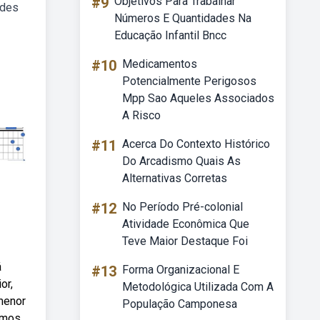
#9
Objetivos Para Trabalhar
rdes
Números E Quantidades Na
Educação Infantil Bncc
#10
Medicamentos
Potencialmente Perigosos
Mpp Sao Aqueles Associados
A Risco
#11
Acerca Do Contexto Histórico
Do Arcadismo Quais As
Alternativas Corretas
#12
No Período Pré-colonial
Atividade Econômica Que
Teve Maior Destaque Foi
á
#13
Forma Organizacional E
or,
Metodológica Utilizada Com A
menor
População Camponesa
vamos