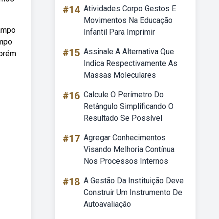
#14
Atividades Corpo Gestos E
Movimentos Na Educação
campo
Infantil Para Imprimir
ampo
#15
Assinale A Alternativa Que
porém
Indica Respectivamente As
Massas Moleculares
#16
Calcule O Perímetro Do
Retângulo Simplificando O
Resultado Se Possível
#17
Agregar Conhecimentos
Visando Melhoria Contínua
Nos Processos Internos
#18
A Gestão Da Instituição Deve
Construir Um Instrumento De
Autoavaliação