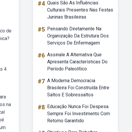
#4
Quais São As Influências
Culturais Presentes Nas Festas
Juninas Brasileiras
#5
Pensando Diretamente Na
ico de
Organização Da Estrutura Dos
nica?
Serviços De Enfermagem
#6
Assinale A Alternativa Que
Apresenta Características Do
Período Paleolítico
s 4
#7
A Moderna Democracia
Brasileira Foi Construída Entre
Saltos E Sobressaltos
ara
os na
#8
Educação Nunca Foi Despesa.
cal
Sempre Foi Investimento Com
bé
Retorno Garantido
 um