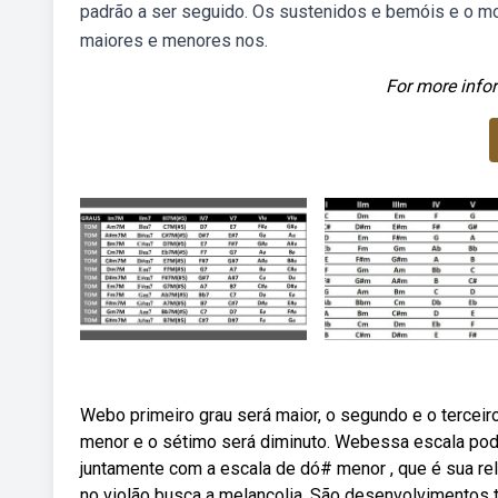
padrão a ser seguido. Os sustenidos e bemóis e o m
maiores e menores nos.
For more infor
Webo primeiro grau será maior, o segundo e o terceir
menor e o sétimo será diminuto. Webessa escala pod
juntamente com a escala de dó# menor , que é sua r
no violão busca a melancolia. São desenvolvimentos t