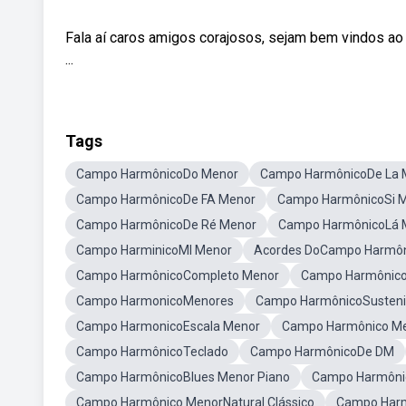
Fala aí caros amigos corajosos, sejam bem vindos ao
...
Tags
Campo HarmônicoDo Menor
Campo HarmônicoDe La 
Campo HarmônicoDe FA Menor
Campo HarmônicoSi 
Campo HarmônicoDe Ré Menor
Campo HarmônicoLá 
Campo HarminicoMI Menor
Acordes DoCampo Harmôn
Campo HarmônicoCompleto Menor
Campo Harmônico
Campo HarmonicoMenores
Campo HarmônicoSusteni
Campo HarmonicoEscala Menor
Campo Harmônico M
Campo HarmônicoTeclado
Campo HarmônicoDe DM
Campo HarmônicoBlues Menor Piano
Campo Harmôni
Campo Harmônico MenorNatural Clássico
Campo Har