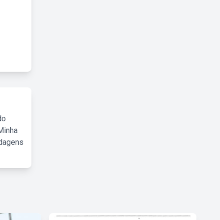
do
Minha
rdagens