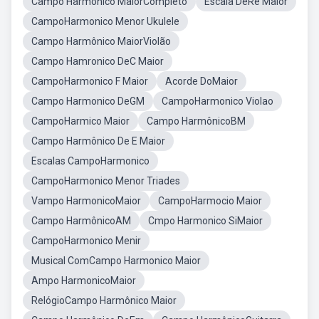
Campo Harmonico MaiorCompleto
Escala DeRe Maior
CampoHarmonico Menor Ukulele
Campo Harmônico MaiorViolão
Campo Hamronico DeC Maior
CampoHarmonico F Maior
Acorde DoMaior
Campo Harmonico DeGM
CampoHarmonico Violao
CampoHarmico Maior
Campo HarmônicoBM
Campo Harmônico De E Maior
Escalas CampoHarmonico
CampoHarmonico Menor Triades
Vampo HarmonicoMaior
CampoHarmocio Maior
Campo HarmônicoAM
Cmpo Harmonico SiMaior
CampoHarmonico Menir
Musical ComCampo Harmonico Maior
Ampo HarmonicoMaior
RelógioCampo Harmônico Maior