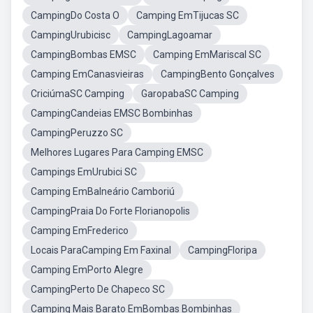
CampingDo Costa O
Camping EmTijucas SC
CampingUrubicisc
CampingLagoamar
CampingBombas EMSC
Camping EmMariscal SC
Camping EmCanasvieiras
CampingBento Gonçalves
CriciúmaSC Camping
GaropabaSC Camping
CampingCandeias EMSC Bombinhas
CampingPeruzzo SC
Melhores Lugares Para Camping EMSC
Campings EmUrubici SC
Camping EmBalneário Camboriú
CampingPraia Do Forte Florianopolis
Camping EmFrederico
Locais ParaCamping Em Faxinal
CampingFloripa
Camping EmPorto Alegre
CampingPerto De Chapeco SC
Camping Mais Barato EmBombas Bombinhas