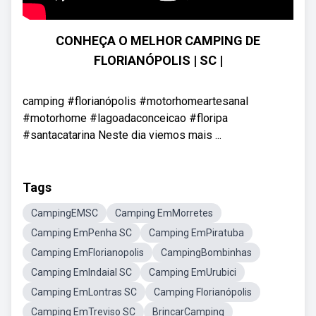
CONHEÇA O MELHOR CAMPING DE
FLORIANÓPOLIS | SC |
camping #florianópolis #motorhomeartesanal
#motorhome #lagoadaconceicao #floripa
#santacatarina Neste dia viemos mais ...
Tags
CampingEMSC
Camping EmMorretes
Camping EmPenha SC
Camping EmPiratuba
Camping EmFlorianopolis
CampingBombinhas
Camping EmIndaial SC
Camping EmUrubici
Camping EmLontras SC
Camping Florianópolis
Camping EmTreviso SC
BrincarCamping