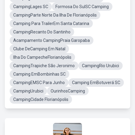
CampingLages SC
Formosa Do SulSC Camping
CampingParte Norte Da Ilha De Florianópolis
Camping Para TrailerEm Santa Catarina
CampingRecanto Do Santinho
Acampamento CampingPraia Garopaba
Clube DeCamping Em Natal
Ilha Do CampecheFlorianópolis
CampingTrapiche São Jeronimo
CampingRio Urubici
Camping EmBombinhas SC
CampingEMSC Para Junho
Camping EmBotuverá SC
CampingUrubici
OurinhosCamping
CampingCidade Florianópolis