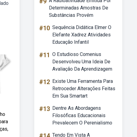
#9
A Radioatividade Emitida Por
lado
Determinadas Amostras De
Substâncias Provém
#10
Sequência Didática Elmer O
Elefante Xadrez Atividades
Educação Infantil
#11
O Estudioso Comenius
Desenvolveu Uma Ideia De
Avaliação Da Aprendizagem
#12
Existe Uma Ferramenta Para
Retroceder Alterações Feitas
Em Sua Smartart
#13
Dentre As Abordagens
lho
Filosóficas Educacionais
para
Prevalecem O Perenialismo
ças,
#14
Tendo Em Vista A