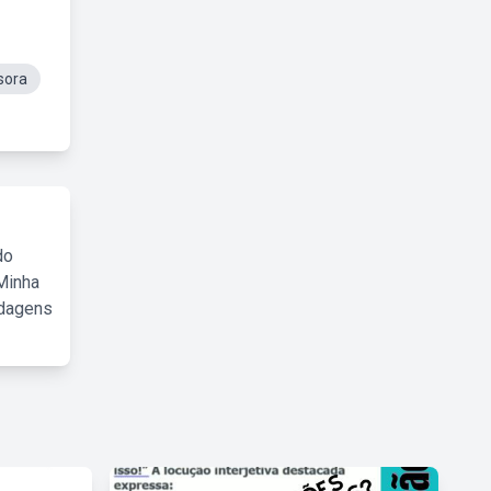
sora
do
Minha
rdagens