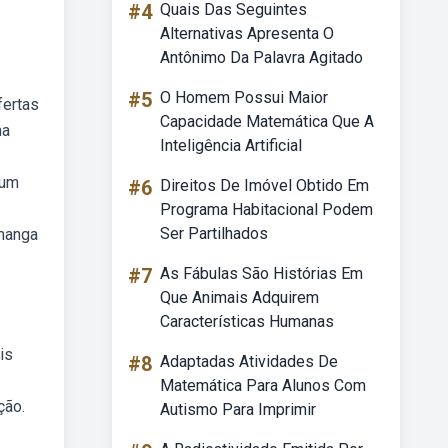
#4
Quais Das Seguintes
Alternativas Apresenta O
Antônimo Da Palavra Agitado
#5
O Homem Possui Maior
fertas
Capacidade Matemática Que A
na
Inteligência Artificial
 um
#6
Direitos De Imóvel Obtido Em
Programa Habitacional Podem
Ser Partilhados
 manga
#7
As Fábulas São Histórias Em
Que Animais Adquirem
Características Humanas
is
#8
Adaptadas Atividades De
Matemática Para Alunos Com
ção.
Autismo Para Imprimir