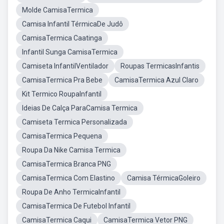
Molde CamisaTermica
Camisa Infantil TérmicaDe Judô
CamisaTermica Caatinga
Infantil Sunga CamisaTermica
Camiseta InfantilVentilador
Roupas TermicasInfantis
CamisaTermica Pra Bebe
CamisaTermica Azul Claro
Kit Termico RoupaInfantil
Ideias De Calça ParaCamisa Termica
Camiseta Termica Personalizada
CamisaTermica Pequena
Roupa Da Nike Camisa Termica
CamisaTermica Branca PNG
CamisaTermica Com Elastino
Camisa TérmicaGoleiro
Roupa De Anho TermicaInfantil
CamisaTermica De Futebol Infantil
CamisaTermica Caqui
CamisaTermica Vetor PNG