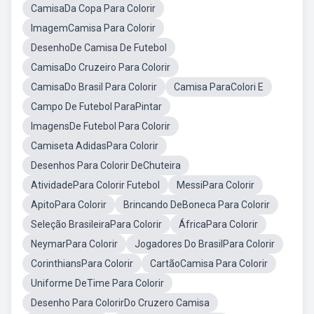
CamisaDa Copa Para Colorir
ImagemCamisa Para Colorir
DesenhoDe Camisa De Futebol
CamisaDo Cruzeiro Para Colorir
CamisaDo Brasil Para Colorir
Camisa ParaColori E
Campo De Futebol ParaPintar
ImagensDe Futebol Para Colorir
Camiseta AdidasPara Colorir
Desenhos Para Colorir DeChuteira
AtividadePara Colorir Futebol
MessiPara Colorir
ApitoPara Colorir
Brincando DeBoneca Para Colorir
Seleção BrasileiraPara Colorir
ÁfricaPara Colorir
NeymarPara Colorir
Jogadores Do BrasilPara Colorir
CorinthiansPara Colorir
CartãoCamisa Para Colorir
Uniforme DeTime Para Colorir
Desenho Para ColorirDo Cruzero Camisa