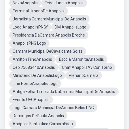
NovaAnapolis
Feira JundiaiAnapolis
Terminal UrbanoDe Anapolis
Jornalista CamaraMunicipal De Anapolis
Logo AnapolisPNGf
DM AnapolisLogo
Presidencia DaCamara Anapolis Broche
AnapolisPNG Logo
Camara Municipal DeCavalcante Goias
Amilton FilhoAnapolis
Escola MaronitaAnapolis
Cep 75083440Anapolis
Cnaf AnapolisAv Con Torno
Ministerio De AnapolisLogo
PlenárioCâmara
Line PontoAnapolis Logo
Antiga Folha Timbrada DaCamara Municipal De Anapolis
Evento UEGAnapolis
Logo Camara Municipal DeAmpos Belos PNG
Domingos DePaula Anapolis
Anápolis Fantastico CamaraFaau