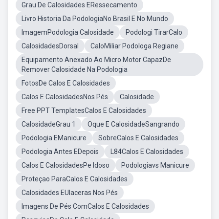
Grau De Calosidades ERessecamento
Livro Historia Da PodologiaNo Brasil E No Mundo
ImagemPodologia Calosidade
Podologi TirarCalo
CalosidadesDorsal
CaloMiliar Podologa Regiane
Equipamento Anexado Ao Micro Motor CapazDe
Remover Calosidade Na Podologia
FotosDe Calos E Calosidades
Calos E CalosidadesNos Pés
Calosidade
Free PPT TemplatesCalos E Calosidades
CalosidadeGrau 1
Oque E CalosidadeSangrando
Podologia EManicure
SobreCalos E Calosidades
Podologia Antes EDepois
L84Calos E Calosidades
Calos E CalosidadesPe Idoso
Podologiavs Manicure
Proteçao ParaCalos E Calosidades
Calosidades EUlaceras Nos Pés
Imagens De Pés ComCalos E Calosidades