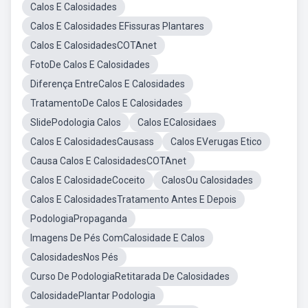
Calos E Calosidades
Calos E Calosidades EFissuras Plantares
Calos E CalosidadesCOTAnet
FotoDe Calos E Calosidades
Diferença EntreCalos E Calosidades
TratamentoDe Calos E Calosidades
SlidePodologia Calos
Calos ECalosidaes
Calos E CalosidadesCausass
Calos EVerugas Etico
Causa Calos E CalosidadesCOTAnet
Calos E CalosidadeCoceito
CalosOu Calosidades
Calos E CalosidadesTratamento Antes E Depois
PodologiaPropaganda
Imagens De Pés ComCalosidade E Calos
CalosidadesNos Pés
Curso De PodologiaRetitarada De Calosidades
CalosidadePlantar Podologia