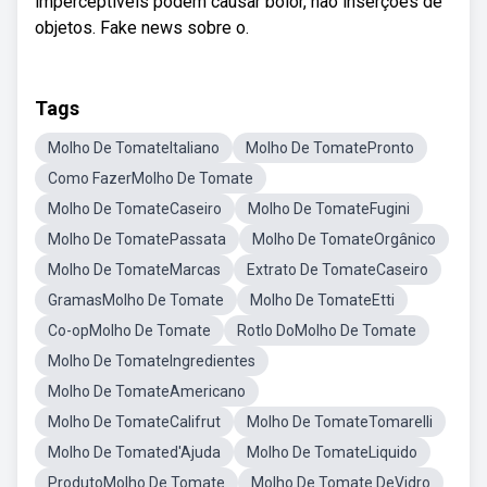
imperceptíveis podem causar bolor, não inserções de
objetos. Fake news sobre o.
Tags
Molho De TomateItaliano
Molho De TomatePronto
Como FazerMolho De Tomate
Molho De TomateCaseiro
Molho De TomateFugini
Molho De TomatePassata
Molho De TomateOrgânico
Molho De TomateMarcas
Extrato De TomateCaseiro
GramasMolho De Tomate
Molho De TomateEtti
Co-opMolho De Tomate
Rotlo DoMolho De Tomate
Molho De TomateIngredientes
Molho De TomateAmericano
Molho De TomateCalifrut
Molho De TomateTomarelli
Molho De Tomated'Ajuda
Molho De TomateLiquido
ProdutoMolho De Tomate
Molho De Tomate DeVidro