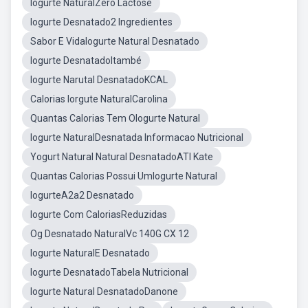
Iogurte NaturalZero Lactose
Iogurte Desnatado2 Ingredientes
Sabor E VidaIogurte Natural Desnatado
Iogurte DesnatadoItambé
Iogurte Narutal DesnatadoKCAL
Calorias Iorgute NaturalCarolina
Quantas Calorias Tem OIogurte Natural
Iogurte NaturalDesnatada Informacao Nutricional
Yogurt Natural Natural DesnatadoATI Kate
Quantas Calorias Possui UmIogurte Natural
IogurteA2a2 Desnatado
Iogurte Com CaloriasReduzidas
Og Desnatado NaturalVc 140G CX 12
Iogurte NaturalE Desnatado
Iogurte DesnatadoTabela Nutricional
Iogurte Natural DesnatadoDanone