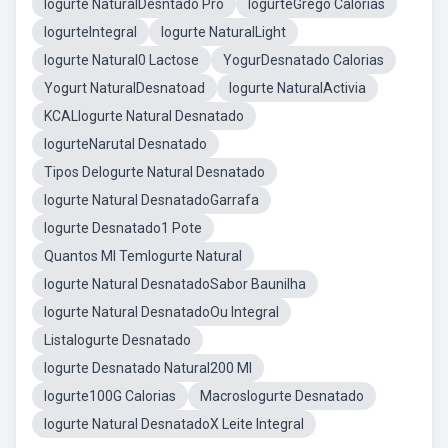
Iogurte NaturalDesntado Pro
IogurteGrego Calorias
IogurteIntegral
Iogurte NaturalLight
Iogurte Natural0 Lactose
YogurDesnatado Calorias
Yogurt NaturalDesnatoad
Iogurte NaturalActivia
KCALIogurte Natural Desnatado
IogurteNarutal Desnatado
Tipos DeIogurte Natural Desnatado
Iogurte Natural DesnatadoGarrafa
Iogurte Desnatado1 Pote
Quantos Ml TemIogurte Natural
Iogurte Natural DesnatadoSabor Baunilha
Iogurte Natural DesnatadoOu Integral
ListaIogurte Desnatado
Iogurte Desnatado Natural200 Ml
Iogurte100G Calorias
MacrosIogurte Desnatado
Iogurte Natural DesnatadoX Leite Integral