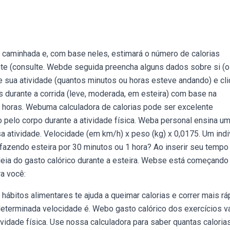
 caminhada e, com base neles, estimará o número de calorias
e (consulte. Webde seguida preencha alguns dados sobre si (o
e sua atividade (quantos minutos ou horas esteve andando) e cli
s durante a corrida (leve, moderada, em esteira) com base na
 horas. Webuma calculadora de calorias pode ser excelente
o pelo corpo durante a atividade física. Weba personal ensina u
sa atividade. Velocidade (em km/h) x peso (kg) x 0,0175. Um ind
fazendo esteira por 30 minutos ou 1 hora? Ao inserir seu tempo
deia do gasto calórico durante a esteira. Webse está começando
ra você:
hábitos alimentares te ajuda a queimar calorias e correr mais rá
 determinada velocidade é. Webo gasto calórico dos exercícios va
idade física. Use nossa calculadora para saber quantas caloria