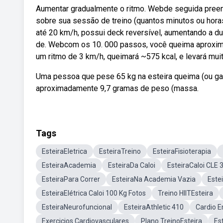
Aumentar gradualmente o ritmo. Webde seguida preenc
sobre sua sessão de treino (quantos minutos ou hora
até 20 km/h, possui deck reversível, aumentando a du
de. Webcom os 10. 000 passos, você queima aproxim
um ritmo de 3 km/h, queimará ~575 kcal, e levará mui
Uma pessoa que pese 65 kg na esteira queima (ou gast
aproximadamente 9,7 gramas de peso (massa.
Tags
EsteiraEletrica
EsteiraTreino
EsteiraFisioterapia
EsteiraAcademia
EsteiraDa Caloi
EsteiraCaloi CLE 
EsteiraPara Correr
EsteiraNa Academia Vazia
Este
EsteiraElétrica Caloi 100 Kg Fotos
Treino HIITEsteira
EsteiraNeurofuncional
EsteiraAthletic 410
Cardio E
Exercicios Cardiovasculares
Plano TreinoEsteira
Es