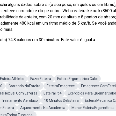
ha alguns dados sobre si (o seu peso, em quilos ou em libras),
s esteve correndo) e clique sobre. Weba esteira kikos kx8600 a
rabilidade da esteira, com 20 mm de altura e 8 pontos de absor
adamente 480 kcal em um ritmo médio de 5 km/h. Se você and
to mais.
a) 74,8 calorias em 30 minutos. Este valor é igual a
EsteiraAthletic
FazerEsteira
EsteiraErgometrica Caloi
30
Correndo NaEsteira
EsteiraEmagrece
Emagrecer ComEstei
iraFlexivel Com Esferas
EsteiraFit 4
Exercicios Para QueimarCalor
Treinamento Aerobico
10 Minutos DeEsteira
EsteiraMecanica Ca
mEsteira
Aquecimento Na Academia
Menor EsteiraErgométrica
teiraTreino Funcional