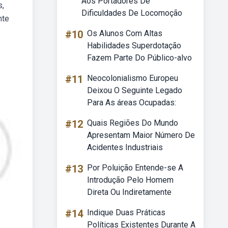
Aos Portadores De
s,
Dificuldades De Locomoção
nte
#10
Os Alunos Com Altas
Habilidades Superdotação
Fazem Parte Do Público-alvo
#11
Neocolonialismo Europeu
Deixou O Seguinte Legado
Para As áreas Ocupadas:
#12
Quais Regiões Do Mundo
Apresentam Maior Número De
Acidentes Industriais
#13
Por Poluição Entende-se A
Introdução Pelo Homem
Direta Ou Indiretamente
#14
Indique Duas Práticas
Políticas Existentes Durante A