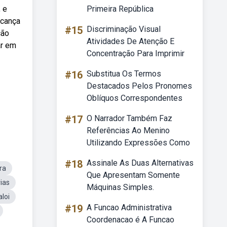
 e
Primeira República
lcança
#15
Discriminação Visual
ção
Atividades De Atenção E
ar em
Concentração Para Imprimir
#16
Substitua Os Termos
Destacados Pelos Pronomes
Oblíquos Correspondentes
#17
O Narrador Também Faz
Referências Ao Menino
Utilizando Expressões Como
#18
Assinale As Duas Alternativas
ra
Que Apresentam Somente
ias
Máquinas Simples.
loi
#19
A Funcao Administrativa
Coordenacao é A Funcao