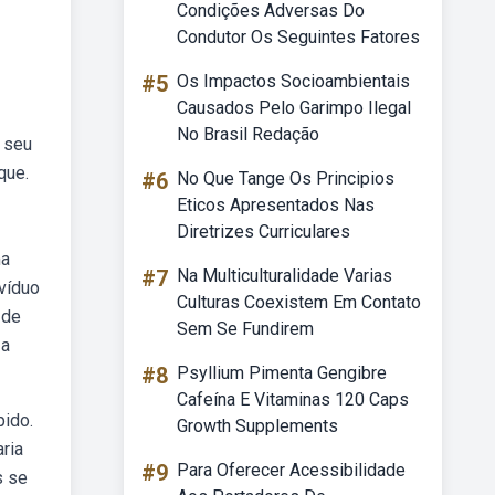
Condições Adversas Do
Condutor Os Seguintes Fatores
#5
Os Impactos Socioambientais
Causados Pelo Garimpo Ilegal
No Brasil Redação
 seu
que.
#6
No Que Tange Os Principios
Eticos Apresentados Nas
Diretrizes Curriculares
ma
#7
Na Multiculturalidade Varias
ivíduo
Culturas Coexistem Em Contato
 de
Sem Se Fundirem
 a
#8
Psyllium Pimenta Gengibre
Cafeína E Vitaminas 120 Caps
pido.
Growth Supplements
ria
#9
Para Oferecer Acessibilidade
s se