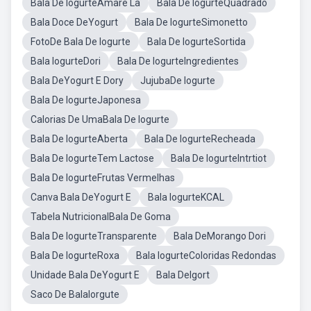
Bala De IogurteAmare La
Bala De IogurteQuadrado
Bala Doce DeYogurt
Bala De IogurteSimonetto
FotoDe Bala De Iogurte
Bala De IogurteSortida
Bala IogurteDori
Bala De IogurteIngredientes
Bala DeYogurt E Dory
JujubaDe Iogurte
Bala De IogurteJaponesa
Calorias De UmaBala De Iogurte
Bala De IogurteAberta
Bala De IogurteRecheada
Bala De IogurteTem Lactose
Bala De IogurteIntrtiot
Bala De IogurteFrutas Vermelhas
Canva Bala DeYogurt E
Bala IogurteKCAL
Tabela NutricionalBala De Goma
Bala De IogurteTransparente
Bala DeMorango Dori
Bala De IogurteRoxa
Bala IogurteColoridas Redondas
Unidade Bala DeYogurt E
Bala DeIgort
Saco De BalaIorgute