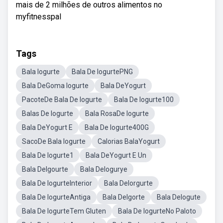
mais de 2 milhões de outros alimentos no
myfitnesspal
Tags
Bala Iogurte
Bala De IogurtePNG
Bala DeGoma Iogurte
Bala DeYogurt
PacoteDe Bala De Iogurte
Bala De Iogurte100
Balas De Iogurte
Bala RosaDe Iogurte
Bala DeYogurt E
Bala De Iogurte400G
SacoDe Bala Iogurte
Calorias BalaYogurt
Bala De Iogurte1
Bala DeYogurt E Un
Bala DeIgourte
Bala DeIogurye
Bala De IogurteInterior
Bala DeIorgurte
Bala De IogurteAntiga
Bala DeIgorte
Bala DeIogute
Bala De IogurteTem Gluten
Bala De IogurteNo Paloto