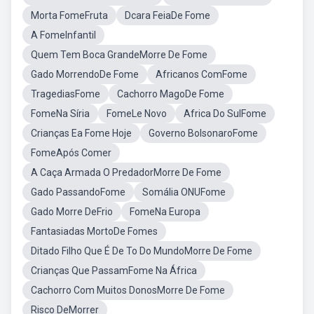
Morta FomeFruta
Dcara FeiaDe Fome
A FomeInfantil
Quem Tem Boca GrandeMorre De Fome
Gado MorrendoDe Fome
Africanos ComFome
TragediasFome
Cachorro MagoDe Fome
FomeNa Síria
FomeLe Novo
Africa Do SulFome
Crianças Ea Fome Hoje
Governo BolsonaroFome
FomeApós Comer
A Caça Armada O PredadorMorre De Fome
Gado PassandoFome
Somália ONUFome
Gado Morre DeFrio
FomeNa Europa
Fantasiadas MortoDe Fomes
Ditado Filho Que É De To Do MundoMorre De Fome
Crianças Que PassamFome Na África
Cachorro Com Muitos DonosMorre De Fome
Risco DeMorrer