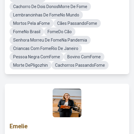
Cachorro De Dois DonosMorre De Fome
Lembrancinhas De FomeNo Mundo
Mortos Pela aFome
Cães PassandoFome
FomeNo Brasil
FomeDo Cão
Senhora Morreu De FomeNa Pandemia
Criancas Com FomeRio De Janeiro
Pessoa Negra ComFome
Bovino ComFome
Morte DePligozhin
Cachorros PassandoFome
Emelie